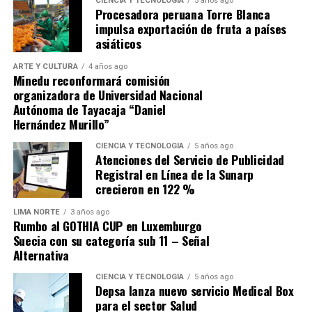
para recuperarse de la derrota sufrida en Andahuaylas
CIENCIA Y TECNOLOGÍA
5 años ago
Procesadora peruana Torre Blanca
ante Los Chankas, sino buscar que Alianza Lima no se les
impulsa exportación de fruta a países
escape.
asiáticos
ARTE Y CULTURA
4 años ago
Minedu reconformará comisión
organizadora de Universidad Nacional
Autónoma de Tayacaja “Daniel
Hernández Murillo”
Source link
CIENCIA Y TECNOLOGÍA
5 años ago
Atenciones del Servicio de Publicidad
Comparte esto:
Registral en Línea de la Sunarp
crecieron en 122 %
LIMA NORTE
3 años ago
Rumbo al GOTHIA CUP en Luxemburgo
Suecia con su categoría sub 11 – Señal
Alternativa
CIENCIA Y TECNOLOGÍA
5 años ago
Depsa lanza nuevo servicio Medical Box
para el sector Salud