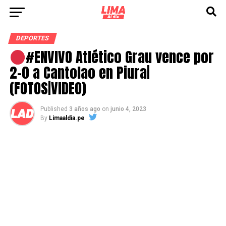
DEPORTES
#ENVIVO Atlético Grau vence por
2-0 a Cantolao en Piura|
(FOTOS|VIDEO)
Published
3 años ago
on
junio 4, 2023
By
Limaaldia.pe