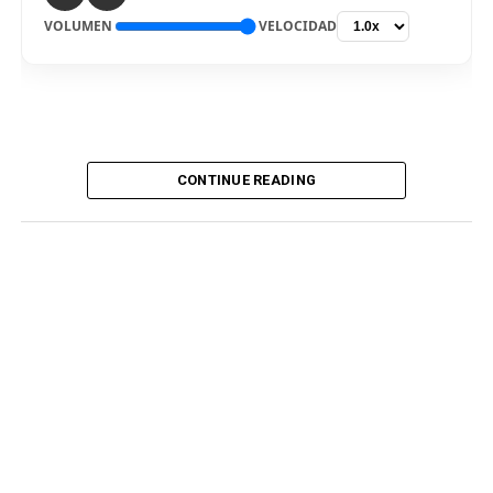
VOLUMEN
VELOCIDAD
CONTINUE READING
De vuelta al país. El delantero Bryan Reyna arribó hoy a
Lima, para ser nuevo jugador de Universitario de
Deportes para la temporada 2026. El “picante” pisó el
aeropuerto internacional Jorge Chávez por la mañana,
en medio de gran expectativa de los hinchas cremas, que
siguen atentos la incorporación del atacante
procedente del fútbol argentino. Fue recibido por
integrantes del club merengue, para irse a realizar los
exámenes correspondientes y ser presentado
oficialmente.