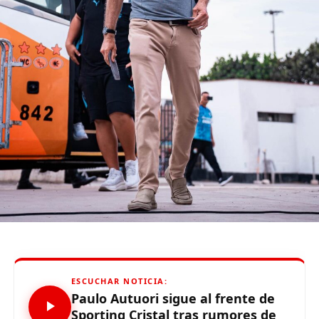
ESCENARIO:
Estadio Municipal de Bernal (Piura)
ÁRBITRO:
Daniel Ureta
(function(d, s, id) {
var js, fjs = d.getElementsByTagName(s)[0];
if (d.getElementById(id)) {return;}
js = d.createElement(s); js.id = id;
js.src = «//connect.facebook.net/es_LA/all.js#xfbml=1»;
fjs.parentNode.insertBefore(js, fjs);
}(document, «script», «facebook-jssdk»));
ESCUCHAR NOTICIA:
Source link
Paulo Autuori sigue al frente de
Sporting Cristal tras rumores de