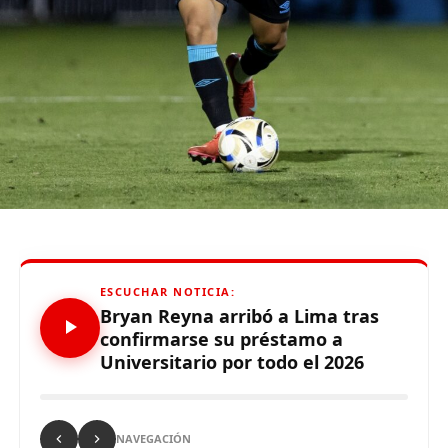
tiempo qu
e
hizo
”
,
enfatizó el técnico.
De otro lado, se reportó que supuestos hinchas de
Sporting Cristal realizaron pintas y ciertos daños en los
alrededores del Estadio Alejandro Villanueva – Matute,
durante el partido ante Carabobo por Copa Libertadores
2026. Con este panorama, se abre la posibilidad de que
Alianza Lima no preste nuevamente el recinto deportivo
a los celestes, por lo que se abre una nueva posibilidad
para definir el escenario, para sus tres partidos de local
de la Fase de Grupos..
ESCUCHAR NOTICIA:
Bryan Reyna arribó a Lima tras
confirmarse su préstamo a
Universitario por todo el 2026
Source link
Comparte esto:
NAVEGACIÓN