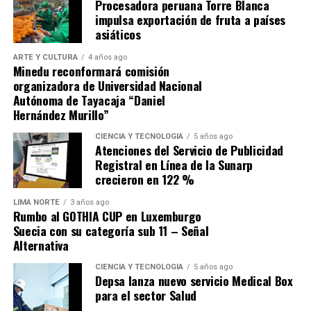
Procesadora peruana Torre Blanca
impulsa exportación de fruta a países
¿Cómo capacitarse en IA generativa y dirección de
asiáticos
empresas?
ARTE Y CULTURA
4 años ago
El dominio de las nuevas herramientas generativas es un
Minedu reconformará comisión
organizadora de Universidad Nacional
objetivo central de la plataforma
Microsoft Elevate
.
Autónoma de Tayacaja “Daniel
Los interesados pueden acceder a una certificación en
Hernández Murillo”
IA generativa con una duración aproximada de cinco
horas, diseñada para comprender el funcionamiento de
CIENCIA Y TECNOLOGÍA
5 años ago
Atenciones del Servicio de Publicidad
esta tecnología y aplicarla a favor del usuario. Tanto el
Registral en Línea de la Sunarp
sector operativo como el directivo tienen opciones,
crecieron en 122 %
pues se ha lanzado un curso específico para líderes de
pequeñas y medianas empresas. Este último enseña a los
LIMA NORTE
3 años ago
Rumbo al GOTHIA CUP en Luxemburgo
directivos de PYMEs a optimizar procesos y tomar
Suecia con su categoría sub 11 – Señal
decisiones estratégicas basadas en el análisis de datos.
Alternativa
¿Cuál es el objetivo global de la iniciativa Microsoft
CIENCIA Y TECNOLOGÍA
5 años ago
Depsa lanza nuevo servicio Medical Box
Elevate?
para el sector Salud