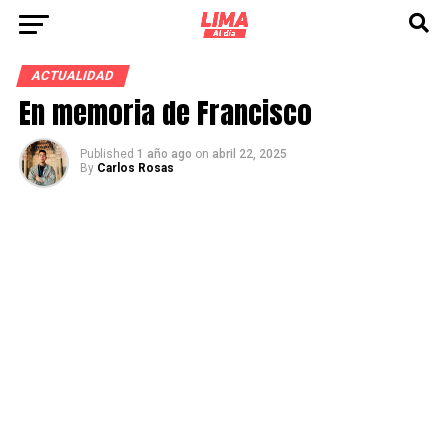
ACTUALIDAD
En memoria de Francisco
Published
1 año ago
on
abril 22, 2025
By
Carlos Rosas