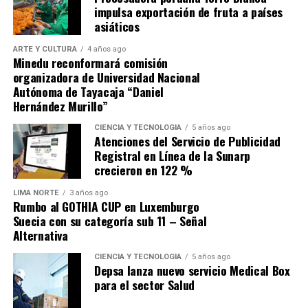
López Aliaga lamentó la decisión y dijo que este anuncio
impulsa exportación de fruta a países
le provoca una profunda tristeza. Añadió que «especular
asiáticos
los porqués para una decisión tan importante es no solo
ARTE Y CULTURA
4 años ago
absurdo, sino infame».
Minedu reconformará comisión
organizadora de Universidad Nacional
Autónoma de Tayacaja “Daniel
Hernández Murillo”
CIENCIA Y TECNOLOGÍA
5 años ago
Atenciones del Servicio de Publicidad
Registral en Línea de la Sunarp
Navegación de entradas
crecieron en 122 %
Source link
LIMA NORTE
3 años ago
Rumbo al GOTHIA CUP en Luxemburgo
Comparte esto:
Suecia con su categoría sub 11 – Señal
Alternativa
CIENCIA Y TECNOLOGÍA
5 años ago
Depsa lanza nuevo servicio Medical Box
para el sector Salud