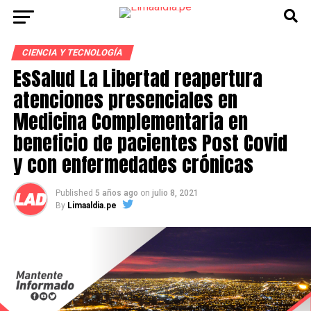
CIENCIA Y TECNOLOGÍA
EsSalud La Libertad reapertura
atenciones presenciales en
Medicina Complementaria en
beneficio de pacientes Post Covid
y con enfermedades crónicas
Published
5 años ago
on
julio 8, 2021
By
Limaaldia.pe