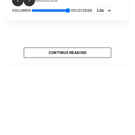
NAVEGACIÓN
VOLUMEN
VELOCIDAD
CONTINUE READING
De vuelta al país. El delantero Bryan Reyna arribó hoy a
Lima, para ser nuevo jugador de Universitario de
Deportes para la temporada 2026. El “picante” pisó el
aeropuerto internacional Jorge Chávez por la mañana,
en medio de gran expectativa de los hinchas cremas, que
siguen atentos la incorporación del atacante
procedente del fútbol argentino. Fue recibido por
integrantes del club merengue, para irse a realizar los
exámenes correspondientes y ser presentado
oficialmente.