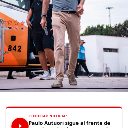
señaló el directivo para poder avanzar con el tema
logístico.
(function(d, s, id) {
var js, fjs = d.getElementsByTagName(s)[0];
if (d.getElementById(id)) {return;}
js = d.createElement(s); js.id = id;
js.src = «//connect.facebook.net/es_LA/all.js#xfbml=1»;
fjs.parentNode.insertBefore(js, fjs);
}(document, «script», «facebook-jssdk»));
Source link
Comparte esto:
ESCUCHAR NOTICIA:
Paulo Autuori sigue al frente de