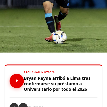
tiempo qu
e
hizo
”
,
enfatizó el técnico.
De otro lado, se reportó que supuestos hinchas de
Sporting Cristal realizaron pintas y ciertos daños en los
alrededores del Estadio Alejandro Villanueva – Matute,
durante el partido ante Carabobo por Copa Libertadores
2026. Con este panorama, se abre la posibilidad de que
Alianza Lima no preste nuevamente el recinto deportivo
a los celestes, por lo que se abre una nueva posibilidad
para definir el escenario, para sus tres partidos de local
de la Fase de Grupos..
ESCUCHAR NOTICIA:
Bryan Reyna arribó a Lima tras
confirmarse su préstamo a
Universitario por todo el 2026
Source link
Comparte esto: