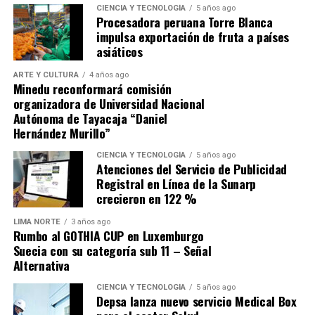
para recuperarse de la derrota sufrida en Andahuaylas
CIENCIA Y TECNOLOGÍA
5 años ago
Procesadora peruana Torre Blanca
ante Los Chankas, sino buscar que Alianza Lima no se les
impulsa exportación de fruta a países
escape.
asiáticos
ARTE Y CULTURA
4 años ago
Minedu reconformará comisión
organizadora de Universidad Nacional
Autónoma de Tayacaja “Daniel
Hernández Murillo”
Source link
CIENCIA Y TECNOLOGÍA
5 años ago
Atenciones del Servicio de Publicidad
Comparte esto:
Registral en Línea de la Sunarp
crecieron en 122 %
LIMA NORTE
3 años ago
Rumbo al GOTHIA CUP en Luxemburgo
Suecia con su categoría sub 11 – Señal
Alternativa
CIENCIA Y TECNOLOGÍA
5 años ago
Depsa lanza nuevo servicio Medical Box