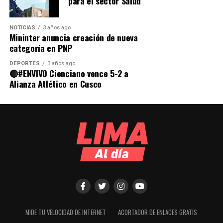
para el sector Salud
NOTICIAS
3 años ago
Mininter anuncia creación de nueva
categoría en PNP
DEPORTES
3 años ago
🔴#ENVIVO Cienciano vence 5-2 a
Alianza Atlético en Cusco
MIDE TU VELOCIDAD DE INTERNET
ACORTADOR DE ENLACES GRATIS