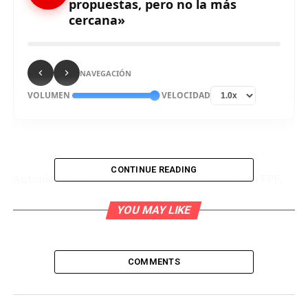
propuestas, pero no la más
cercana»
NAVEGACIÓN
VOLUMEN
VELOCIDAD
CONTINUE READING
Antonio García Pye, Gerente de Selecciones de la FPF,
señaló en diálogo con
‘Negrini lo sabe’
de
Radio
YOU MAY LIKE
Ovación
que no es confirmado el amistoso con
Marruecos, tal como se señaló hace algunos días. Según
dijo, es una de las tantas opciones que existen para jugar
antes del repechaje.
COMMENTS
«Estamos esperando un poco información de FIFA, qué