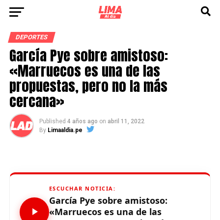
DEPORTES
García Pye sobre amistoso:
«Marruecos es una de las
propuestas, pero no la más
cercana»
Published
4 años ago
on
abril 11, 2022
By
Limaaldia.pe
ESCUCHAR NOTICIA:
García Pye sobre amistoso:
«Marruecos es una de las