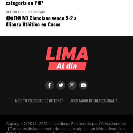
categoría en PNP
DEPORTES
3 años ago
🔴#ENVIVO Cienciano vence 5-2 a
Alianza Atlético en Cusco
MIDE TU VELOCIDAD DE INTERNET
ACORTADOR DE ENLACES GRATIS
Copyright © 2014 - 2023 Limaaldia.pe Es operado por CC Multimedios.
| Todos los titulares mostrados en esta página son leídos desde los