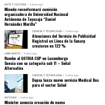
ARTE Y CULTURA
4 años ago
Minedu reconformará comisión
organizadora de Universidad Nacional
Autónoma de Tayacaja “Daniel
Hernández Murillo”
Source link
CIENCIA Y TECNOLOGÍA
5 años ago
Atenciones del Servicio de Publicidad
Comparte esto:
Registral en Línea de la Sunarp
crecieron en 122 %
LIMA NORTE
3 años ago
Rumbo al GOTHIA CUP en Luxemburgo
Suecia con su categoría sub 11 – Señal
Alternativa
CIENCIA Y TECNOLOGÍA
5 años ago
Depsa lanza nuevo servicio Medical Box
para el sector Salud
NOTICIAS
3 años ago
Mininter anuncia creación de nueva