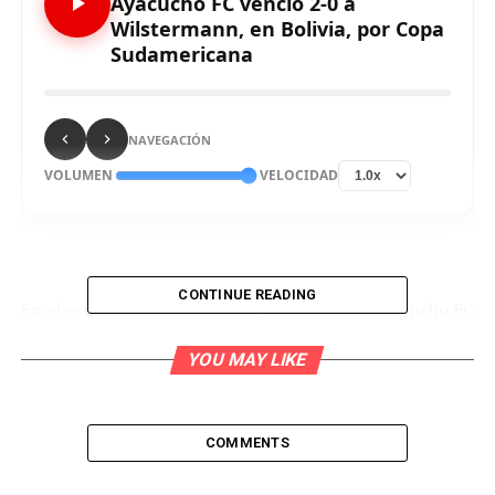
Ayacucho FC venció 2-0 a
Wilstermann, en Bolivia, por Copa
Sudamericana
NAVEGACIÓN
VOLUMEN
VELOCIDAD
CONTINUE READING
En el estadio Félix Capriles de Cochabamba, Ayacucho FC
venció de visita a Jorge Wilstermann y con ello obtuvo
YOU MAY LIKE
su primer triunfo en la fase de grupos de la Copa
Sudamericana. Duclós y Techera fueron los autores de
los tantos que le dieron la histórica victoria a los
‘Zorros’.
COMMENTS
El cuadro ayacuchano no salió a esconderse y propuso