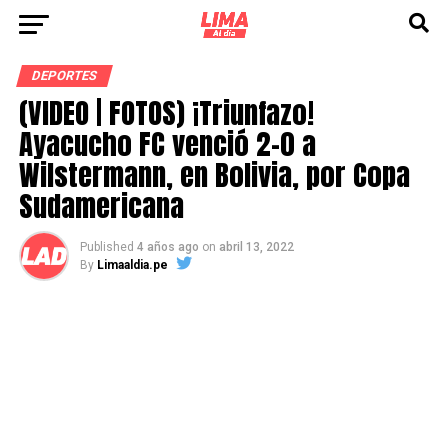
DEPORTES
(VIDEO | FOTOS) ¡Triunfazo!
Ayacucho FC venció 2-0 a
Wilstermann, en Bolivia, por Copa
Sudamericana
Published
4 años ago
on
abril 13, 2022
By
Limaaldia.pe