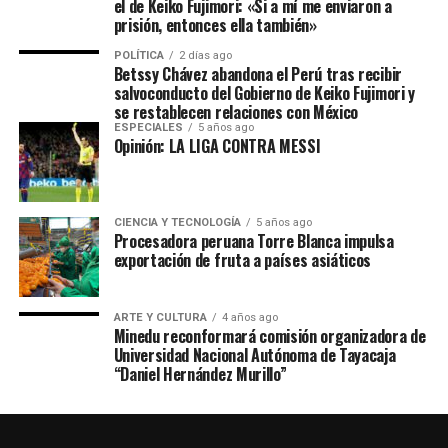
el de Keiko Fujimori: «Si a mí me enviaron a
prisión, entonces ella también»
POLÍTICA
2 días ago
Betssy Chávez abandona el Perú tras recibir
salvoconducto del Gobierno de Keiko Fujimori y
se restablecen relaciones con México
ESPECIALES
5 años ago
Opinión: LA LIGA CONTRA MESSI
CIENCIA Y TECNOLOGÍA
5 años ago
Procesadora peruana Torre Blanca impulsa
exportación de fruta a países asiáticos
ARTE Y CULTURA
4 años ago
Minedu reconformará comisión organizadora de
Universidad Nacional Autónoma de Tayacaja
“Daniel Hernández Murillo”