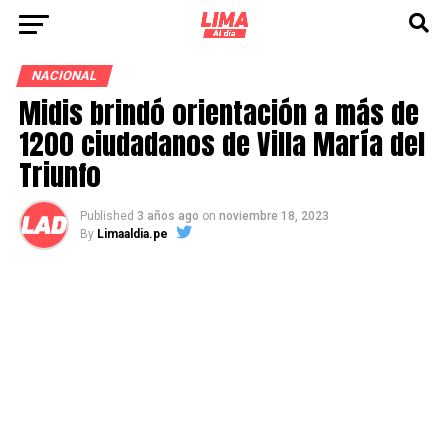
NACIONAL
Midis brindó orientación a más de
1200 ciudadanos de Villa María del
Triunfo
Published
3 años ago
on
noviembre 18, 2023
By
Limaaldia.pe