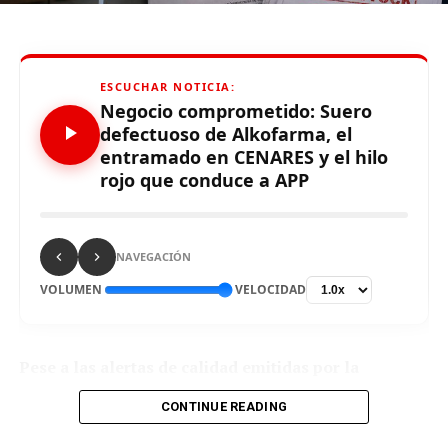
Hoy Vacunatón para mayores de 45 que no recibieron
ninguna dosis
ESCUCHAR NOTICIA:
Negocio comprometido: Suero
Limaaldia.pe
defectuoso de Alkofarma, el
entramado en CENARES y el hilo
Mantente informado con Limaaldia.pe
rojo que conduce a APP
NAVEGACIÓN
VOLUMEN
VELOCIDAD
Pese a las alertas de calidad emitidas por la
DIGEMID sobre un suero de procedencia china,
CONTINUE READING
CENARES otorgó a Alkofarma una ampliación
contractual por S/ 7,660,872.00 millones adicionales,