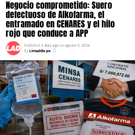
Negocio comprometido: Suero
estas situaciones.
defectuoso de Alkofarma, el
entramado en CENARES y el hilo
rojo que conduce a APP
Source link
Comparte esto:
Published
2 días ago
on
agosto 5, 2026
By
Limaaldia.pe
RELATED TOPICS:
UP NEXT
Exburgomaestre y exgerente detenidos por fraude en
obras
DON'T MISS