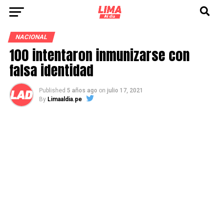
NACIONAL
100 intentaron inmunizarse con
falsa identidad
Published
5 años ago
on
julio 17, 2021
By
Limaaldia.pe