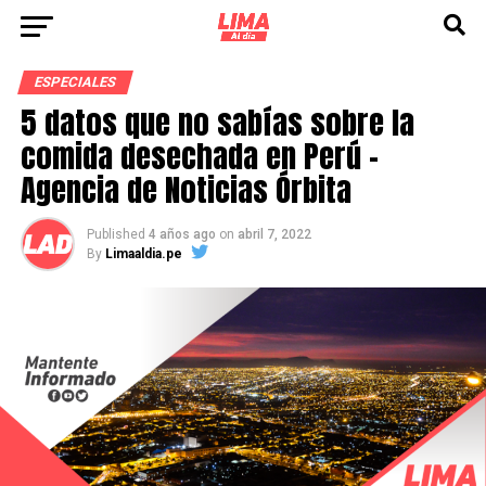
ESPECIALES
5 datos que no sabías sobre la
comida desechada en Perú –
Agencia de Noticias Órbita
Published
4 años ago
on
abril 7, 2022
By
Limaaldia.pe