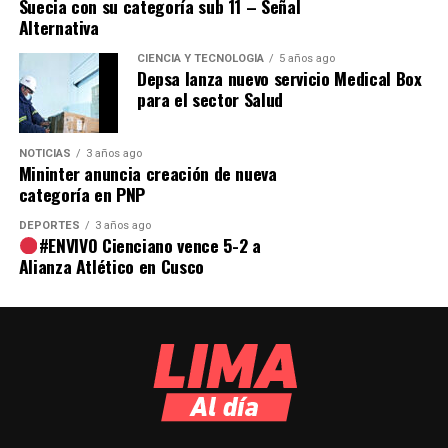
Suecia con su categoría sub 11 – Señal
Alternativa
CIENCIA Y TECNOLOGÍA
5 años ago
Depsa lanza nuevo servicio Medical Box
para el sector Salud
NOTICIAS
3 años ago
Mininter anuncia creación de nueva
categoría en PNP
DEPORTES
3 años ago
#ENVIVO Cienciano vence 5-2 a
Alianza Atlético en Cusco
La vida está llena de momentos como bodas,
cumpleaños, graduaciones, reuniones familiares,
vacaciones y triunfos personales. Estos eventos son los
que hacen que nuestras vidas sean especiales.
Las fotografías nos ayudan a recordar esos momentos
mucho después de que hayan ocurrido. Cuando