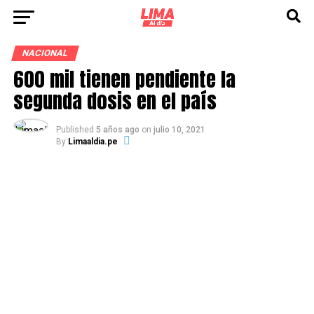
NACIONAL
600 mil tienen pendiente la
segunda dosis en el país
Published
5 años ago
on
julio 10, 2021
By
Limaaldia.pe