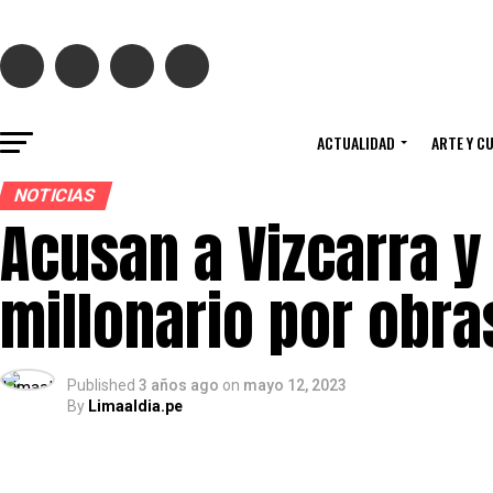
ACTUALIDAD
ARTE Y C
NOTICIAS
Acusan a Vizcarra y
millonario por obra
Published
3 años ago
on
mayo 12, 2023
By
Limaaldia.pe