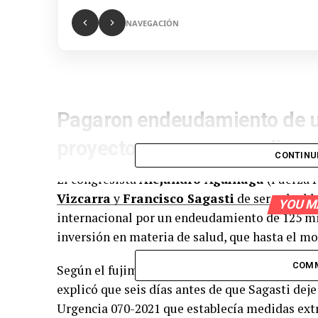
NAVEGACIÓN
Pagaron endeudamiento de u
proyectos que no se realizar
CONTINU
El congresista
Alejandro Aguinaga
(Fuerza P
Vizcarra
y
Francisco Sagasti
de ser culpabl
YOU M
internacional por un endeudamiento de 125 mi
inversión en materia de salud, que hasta el m
COM
Según el fujimorista y presidente de la Subco
explicó que seis días antes de que Sagasti dej
Urgencia 070-2021 que establecía medidas ext