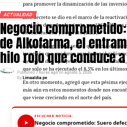
para promover la dinamización de las inversio
ACTUALIDAD
Este decreto se dio en el marco de la reacti
Negocio comprometido:
contrato de endeudamiento por 125 millones d
Reconstrucción y Fomento (BIRF).
de Alkofarma, el entram
Asimismo, Aguinaga señaló que dicha decisión
hilo rojo que conduce a
inversión que quedaron parados en el gobierno 
ejecución de 25 proyectos en materia de salud,
que solo se ha ejecutado el 8.5% en los últimos
Published
7 horas ago
on
agosto 5, 2026
By
Limaaldia.pe
En otro momento, agregó que esta pésima ejecu
más aún en estos momentos donde nos encontr
que viene creciendo en el norte del país.
El parlamentario de Fuerza Popular señaló que
ESCUCHAR NOTICIA:
General de la República para emitir un informe
Negocio comprometido: Suero defec