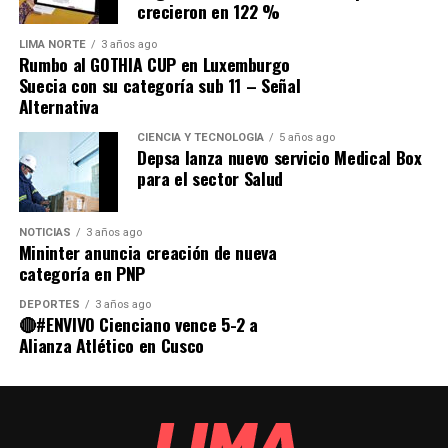
crecieron en 122 %
LIMA NORTE
3 años ago
Rumbo al GOTHIA CUP en Luxemburgo
Suecia con su categoría sub 11 – Señal
Alternativa
CIENCIA Y TECNOLOGÍA
5 años ago
Depsa lanza nuevo servicio Medical Box
para el sector Salud
NOTICIAS
3 años ago
Mininter anuncia creación de nueva
categoría en PNP
DEPORTES
3 años ago
🔴#ENVIVO Cienciano vence 5-2 a
Alianza Atlético en Cusco