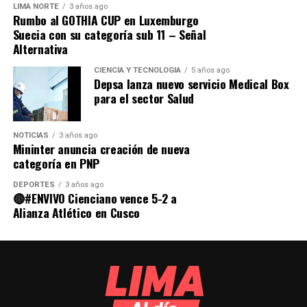
real durante enero.
LIMA NORTE
3 años ago
Rumbo al GOTHIA CUP en Luxemburgo
Además de las comunas de Ancón y Ate, los distritos de
Suecia con su categoría sub 11 – Señal
👉
Fuente y resultados completos:
Chorrillos, El Agustino, San Isidro, La Molina y Pueblo
Alternativa
www.pulsomunicipal.com
Libre, no llegan a la ejecución del 40 % del presupuesto
asignado.
CIENCIA Y TECNOLOGÍA
5 años ago
Comparte esto:
Depsa lanza nuevo servicio Medical Box
para el sector Salud
NOTICIAS
3 años ago
Mininter anuncia creación de nueva
categoría en PNP
DEPORTES
3 años ago
🔴#ENVIVO Cienciano vence 5-2 a
Alianza Atlético en Cusco