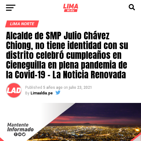
LIMA NORTE
Alcalde de SMP Julio Chávez
Chiong, no tiene identidad con su
distrito celebró cumpleaños en
Cieneguilla en plena pandemia de
la Covid-19 – La Noticia Renovada
Published
5 años ago
on
julio 23, 2021
By
Limaaldia.pe