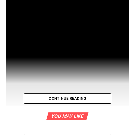
ESCUCHAR NOTICIA:
alcalde Ulises Villegas exige que el
10 % del presupuesto se destine a
la seguridad ciudadana. – Señal
Alternativa
NAVEGACIÓN
VOLUMEN
VELOCIDAD
CONTINUE READING
En una jornada cívica de educación jurídica, impulsada
por la municipalidad de Comas y la Corte Superior de
YOU MAY LIKE
Justicia de Lima Norte, en el asentamiento humano El
Ayllu en el sector de Año Nuevo, buscando que la
ciudadanía conozca sus derechos que la Constitución y la