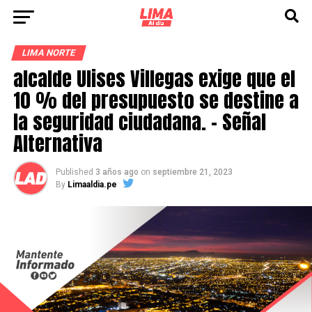
LIMA NORTE
alcalde Ulises Villegas exige que el
10 % del presupuesto se destine a
la seguridad ciudadana. – Señal
Alternativa
Published
3 años ago
on
septiembre 21, 2023
By
Limaaldia.pe