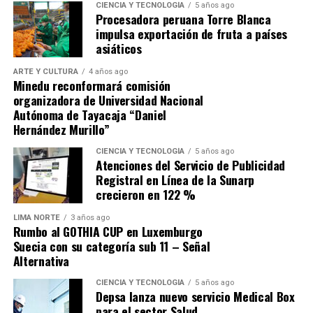
le provoca una profunda tristeza. Añadió que «especular
CIENCIA Y TECNOLOGÍA
5 años ago
Procesadora peruana Torre Blanca
los porqués para una decisión tan importante es no solo
impulsa exportación de fruta a países
absurdo, sino infame».
asiáticos
ARTE Y CULTURA
4 años ago
Minedu reconformará comisión
organizadora de Universidad Nacional
Autónoma de Tayacaja “Daniel
Hernández Murillo”
Navegación de entradas
CIENCIA Y TECNOLOGÍA
5 años ago
Atenciones del Servicio de Publicidad
Source link
Registral en Línea de la Sunarp
crecieron en 122 %
Comparte esto:
LIMA NORTE
3 años ago
Rumbo al GOTHIA CUP en Luxemburgo
Suecia con su categoría sub 11 – Señal
Alternativa
CIENCIA Y TECNOLOGÍA
5 años ago
Depsa lanza nuevo servicio Medical Box
para el sector Salud