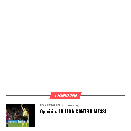
corresponde aceptar la renuncia formulada.
A través de una resolución, a la que tuvo acceso
RPP,
el
colegiado determinó que Luis Rubio quede apartado de
la lista de candidatos presentada por Renovación
Popular para las Elecciones Municipales 2026.
Asimismo, dispuso que se notifique la presente
resolución a Rubio, así como al personero legal titular
de la organización política Renovación Popular, de
acuerdo a lo establecido en el Reglamento sobre la
Casilla Electrónica del Jurado Nacional de Elecciones, y
se remita la presente resolución a la Oficina
Descentralizada de Procesos Electorales, para su
TRENDING
conocimiento y fines pertinentes.
ESPECIALES
5 años ago
Opinión: LA LIGA CONTRA MESSI
Por su parte, en un breve comunicado publicado en sus
redes sociales, el también exalcalde de Lima Rafael
López Aliaga lamentó la decisión y dijo que este anuncio