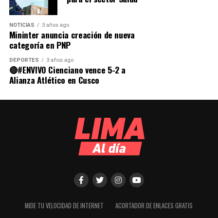
NOTICIAS
3 años ago
Mininter anuncia creación de nueva
categoría en PNP
DEPORTES
3 años ago
🔴#ENVIVO Cienciano vence 5-2 a
Alianza Atlético en Cusco
MIDE TU VELOCIDAD DE INTERNET
ACORTADOR DE ENLACES GRATIS