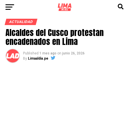
ACTUALIDAD
Alcaldes del Cusco protestan
encadenados en Lima
Published
1 mes ago
on
junio 26, 2026
By
Limaaldia.pe