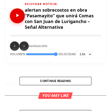
ESCUCHAR NOTICIA:
alertan sobrecostos en obra
“Pasamayito” que unirá Comas
con San Juan de Lurigancho –
Señal Alternativa
NAVEGACIÓN
VOLUMEN
VELOCIDAD
CONTINUE READING
Resultado de control concurrente a obra vial
“Pasamayito” que unirá Comas y San Juan de Lurigancho.
YOU MAY LIKE
Cálculo erróneo de materiales a usar habría
incrementado el valor referencia en un millón de soles.