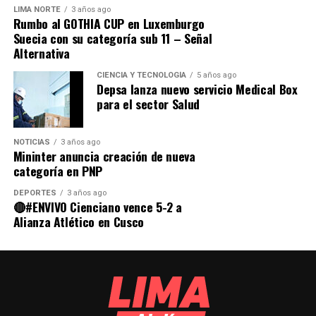
real durante enero.
“Transparencia e Informes de Control”.
LIMA NORTE
3 años ago
Rumbo al GOTHIA CUP en Luxemburgo
Además de las comunas de Ancón y Ate, los distritos de
Suecia con su categoría sub 11 – Señal
👉
Fuente y resultados completos:
Chorrillos, El Agustino, San Isidro, La Molina y Pueblo
Alternativa
www.pulsomunicipal.com
Libre, no llegan a la ejecución del 40 % del presupuesto
Source link
asignado.
CIENCIA Y TECNOLOGÍA
5 años ago
Comparte esto:
Depsa lanza nuevo servicio Medical Box
para el sector Salud
Comparte esto:
NOTICIAS
3 años ago
Mininter anuncia creación de nueva
categoría en PNP
DEPORTES
3 años ago
🔴#ENVIVO Cienciano vence 5-2 a
Alianza Atlético en Cusco
RELATED TOPICS:
UP NEXT
Acción Popular: Fortalecen cuadros políticos con miras
a elecciones municipales