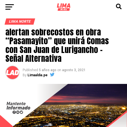
LIMA NORTE
alertan sobrecostos en obra
“Pasamayito” que unirá Comas
con San Juan de Lurigancho –
Señal Alternativa
Published
5 años ago
on
agosto 3, 2021
By
Limaaldia.pe