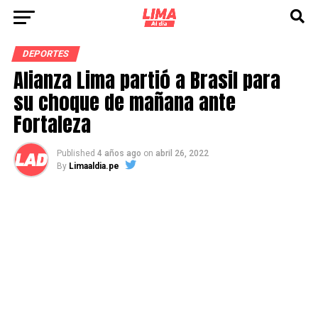
DEPORTES
Alianza Lima partió a Brasil para
su choque de mañana ante
Fortaleza
Published
4 años ago
on
abril 26, 2022
By
Limaaldia.pe