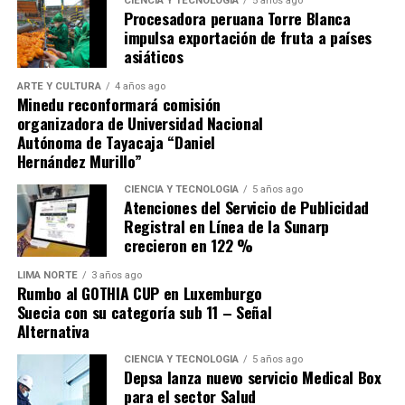
para recuperarse de la derrota sufrida en Andahuaylas
CIENCIA Y TECNOLOGÍA
5 años ago
Procesadora peruana Torre Blanca
ante Los Chankas, sino buscar que Alianza Lima no se les
impulsa exportación de fruta a países
escape.
asiáticos
ARTE Y CULTURA
4 años ago
Minedu reconformará comisión
organizadora de Universidad Nacional
Autónoma de Tayacaja “Daniel
Hernández Murillo”
Source link
CIENCIA Y TECNOLOGÍA
5 años ago
Atenciones del Servicio de Publicidad
Comparte esto:
Registral en Línea de la Sunarp
crecieron en 122 %
LIMA NORTE
3 años ago
Rumbo al GOTHIA CUP en Luxemburgo
Suecia con su categoría sub 11 – Señal
Alternativa
CIENCIA Y TECNOLOGÍA
5 años ago
Depsa lanza nuevo servicio Medical Box
para el sector Salud