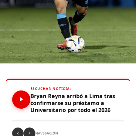
tiempo qu
e
hizo
”
,
enfatizó el técnico.
De otro lado, se reportó que supuestos hinchas de
Sporting Cristal realizaron pintas y ciertos daños en los
alrededores del Estadio Alejandro Villanueva – Matute,
durante el partido ante Carabobo por Copa Libertadores
2026. Con este panorama, se abre la posibilidad de que
Alianza Lima no preste nuevamente el recinto deportivo
a los celestes, por lo que se abre una nueva posibilidad
para definir el escenario, para sus tres partidos de local
de la Fase de Grupos..
ESCUCHAR NOTICIA:
Bryan Reyna arribó a Lima tras
confirmarse su préstamo a
Universitario por todo el 2026
Source link
Comparte esto:
NAVEGACIÓN