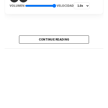
VOLUMEN
VELOCIDAD
CONTINUE READING
De vuelta al país. El delantero Bryan Reyna arribó hoy a
Lima, para ser nuevo jugador de Universitario de
Deportes para la temporada 2026. El “picante” pisó el
aeropuerto internacional Jorge Chávez por la mañana,
en medio de gran expectativa de los hinchas cremas, que
siguen atentos la incorporación del atacante
procedente del fútbol argentino. Fue recibido por
integrantes del club merengue, para irse a realizar los
exámenes correspondientes y ser presentado
oficialmente.