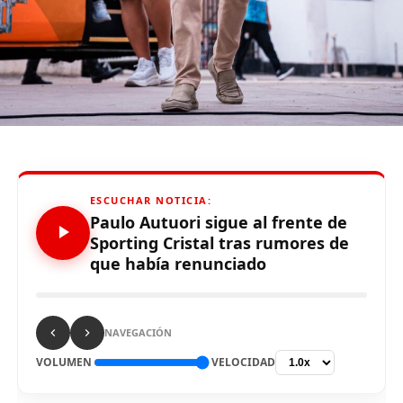
fjs.parentNode.insertBefore(js, fjs);
}(document, «script», «facebook-jssdk»));
Source link
Comparte esto:
ESCUCHAR NOTICIA:
Paulo Autuori sigue al frente de
Sporting Cristal tras rumores de
que había renunciado
RELATED TOPICS:
NAVEGACIÓN
UP NEXT
VOLUMEN
VELOCIDAD
#ENVIVO Con gol de Araujo, FC Emmen vence 1-0 a
Jong AZ por el torneo de ascenso neerlandés