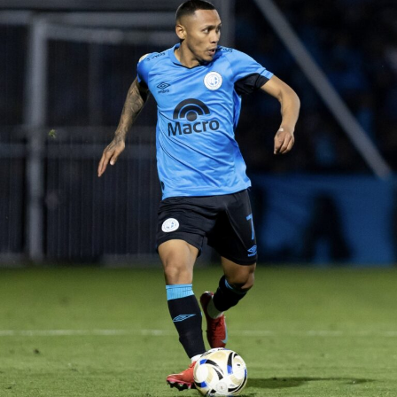
su molestia a la interna ante el rendimiento que
tuvieron los jugadores a lo largo del partido ante los
venezolanos.
Paulo Autuori, expresó su malestar en la conferencia de
prensa tras la clasificación a la fase de grupos por el mal
desempeño del equipo, señalando incluso, que no
merecieron haber superado de fase.
“Se pasa para otra
fase, excelente,
para el club es bueno pero lo que
nosotros jugamos hoy día no era para pasar
.
Esto es
muy corto para nosotros,
el equipo no puede tener un
partido como local, tener una ventaja y hacer el primer
tiempo qu
e
hizo
”
,
enfatizó el técnico.
De otro lado, se reportó que supuestos hinchas de
Sporting Cristal realizaron pintas y ciertos daños en los
alrededores del Estadio Alejandro Villanueva – Matute,
durante el partido ante Carabobo por Copa Libertadores
2026. Con este panorama, se abre la posibilidad de que