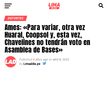
DEPORTES
Ames: «Para variar, otra vez
Huaral, Coopsol y, esta vez,
Chavelines no tendrán voto en
Asamblea de Bases»
Published
4 años ago
on
abril 8, 2022
By
Limaaldia.pe