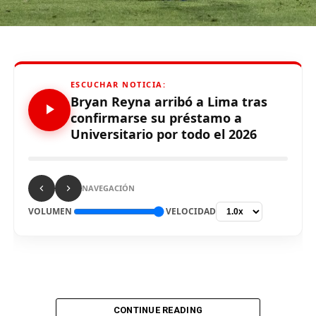
Alianza Lima no preste nuevamente el recinto deportivo
a los celestes, por lo que se abre una nueva posibilidad
para definir el escenario, para sus tres partidos de local
de la Fase de Grupos..
ESCUCHAR NOTICIA:
Bryan Reyna arribó a Lima tras
confirmarse su préstamo a
Universitario por todo el 2026
Source link
Comparte esto:
NAVEGACIÓN
VOLUMEN
VELOCIDAD
CONTINUE READING