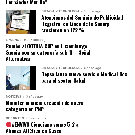
Hernández Murillo”
Source link
CIENCIA Y TECNOLOGÍA
5 años ago
Atenciones del Servicio de Publicidad
Comparte esto:
Registral en Línea de la Sunarp
crecieron en 122 %
LIMA NORTE
3 años ago
Rumbo al GOTHIA CUP en Luxemburgo
Suecia con su categoría sub 11 – Señal
Alternativa
CIENCIA Y TECNOLOGÍA
5 años ago
Depsa lanza nuevo servicio Medical Box
para el sector Salud
NOTICIAS
3 años ago
Mininter anuncia creación de nueva
categoría en PNP
DEPORTES
3 años ago
#ENVIVO Cienciano vence 5-2 a
Alianza Atlético en Cusco