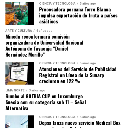
Bolívar, quien había reunido un ejército compuesto por
CIENCIA Y TECNOLOGÍA
5 años ago
peruanos, colombianos, venezolanos y argentinos.
Procesadora peruana Torre Blanca
impulsa exportación de fruta a países
asiáticos
La batalla también evidenció la importancia de la
geografía andina, pues la altitud y las condiciones del
ARTE Y CULTURA
4 años ago
terreno influyeron en el desarrollo del enfrentamiento.
Minedu reconformará comisión
organizadora de Universidad Nacional
El triunfo fue celebrado como un símbolo de unidad
Autónoma de Tayacaja “Daniel
Hernández Murillo”
continental, ya que soldados de distintos países
lucharon juntos por la independencia del Perú y la
CIENCIA Y TECNOLOGÍA
5 años ago
libertad de Sudamérica.
Atenciones del Servicio de Publicidad
Registral en Línea de la Sunarp
Tras Junín, Bolívar reorganizó sus fuerzas y preparó la
crecieron en 122 %
ofensiva definitiva que culminaría en la Batalla de
LIMA NORTE
3 años ago
Ayacucho, el 9 de diciembre de 1824, sellando la
Rumbo al GOTHIA CUP en Luxemburgo
independencia.
Suecia con su categoría sub 11 – Señal
Alternativa
La memoria de Junín quedó grabada en la historia
CIENCIA Y TECNOLOGÍA
5 años ago
nacional como un ejemplo de valentía y estrategia,
Depsa lanza nuevo servicio Medical Box
donde la caballería patriota se convirtió en