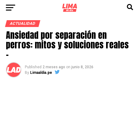
ACTUALIDAD
Ansiedad por separación en
perros: mitos y soluciones reales
–
Published
2 meses ago
on
junio 8, 2026
By
Limaaldia.pe