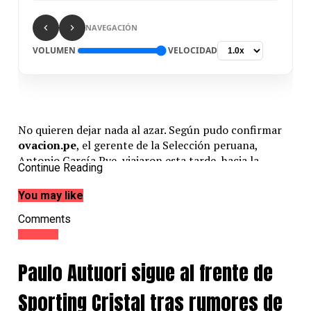
NAVEGACIÓN
VOLUMEN
VELOCIDAD
No quieren dejar nada al azar. Según pudo confirmar
ovacion.pe
, el gerente de la Selección peruana,
Antonio García Pye, viajaron esta tarde hacia la
Continue Reading
ciudad de Doha, Qatar, para programar toda la
logística con miras al choque por el repechaje que
You may like
jugará Perú en junio próximo.
Comments
El directivo nacional, quien viajó en compañía del
Deportes
gerente de comunicaciones de la Selección peruana,
Nicolás Rey, analizará posibles alojamientos, campos
Paulo Autuori sigue al frente de
de entrenamientos y estadio, donde supuestamente se
jugará el único partido por el repechaje al Mundial de
Sporting Cristal tras rumores de
Qatar 2022.