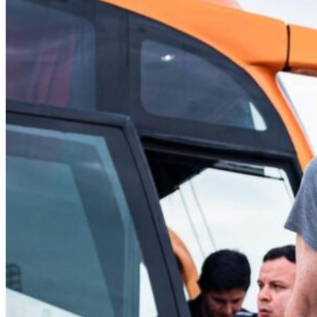
Source link
Comparte esto:
Related Topics:
Up Next
Partido entre Sport Huancayo y Alianza Lima fue
postergado para el sábado
Don't Miss
Benavente: «Alianza Lima no puede jugar para otra cosa
que no sea buscar el campeonato»