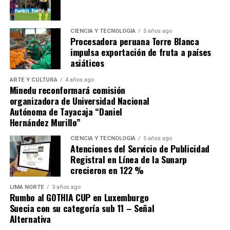
1. El origen: compra «no
CIENCIA Y TECNOLOGÍA
5 años ago
competitiva» por más de s/ 31
Procesadora peruana Torre Blanca
impulsa exportación de fruta a países
millones
asiáticos
ARTE Y CULTURA
4 años ago
En setiembre de 2025, CENARES convocó el proceso no
Minedu reconformará comisión
competitivo (Contratación Directa N.° 22-2025-
organizadora de Universidad Nacional
Autónoma de Tayacaja “Daniel
CENARES/MINSA) para la adquisición de
7,176,336
Hernández Murillo”
unidades de Cloruro de Sodio de 1Lt.
; el contrato N.°
313-2025-CENARES/MINSA fue otorgado
CIENCIA Y TECNOLOGÍA
5 años ago
Atenciones del Servicio de Publicidad
a
ALKOFARMA E.I.R.L.
por un monto de
S/
Registral en Línea de la Sunarp
31,217,061.60
(a S/ 4.35 por unidad). El producto
crecieron en 122 %
suministrado no era de origen peruano, sino importado
de China del fabricante
Shijiazhuang N°4 Pharmaceutical
LIMA NORTE
3 años ago
Rumbo al GOTHIA CUP en Luxemburgo
Co., Ltd.
con Registro Sanitario EE-13689.
Suecia con su categoría sub 11 – Señal
Alternativa