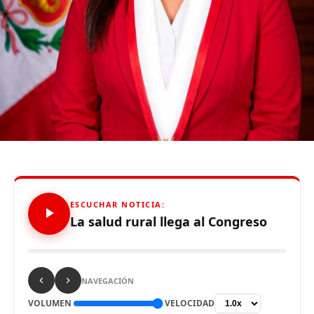
que «cualquier señalamiento e inquietud de la población
será valorada», pero recordó que «los que han
provocado» situaciones como las del fin de semana
«alientan a que se expresen las cosas de una manera
desordenada».
«Separamos a los revolucionarios que puedan tener
determinadas preocupaciones», dijo el presidente, quien
al mismo tiempo subrayó que «no permitirá» que
«mercenarios vendidos a los EE.UU.» desestabilicen la
nación.
ESCUCHAR NOTICIA:
El mandatario convocó «a todos los revolucionarios del
La salud rural llega al Congreso
país» a salir a las calles y acudir a los lugares donde se
«vayan a producir estas provocaciones».
NAVEGACIÓN
VOLUMEN
VELOCIDAD
Source link