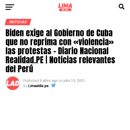
NOTICIAS
Biden exige al Gobierno de Cuba
que no reprima con «violencia»
las protestas – Diario Nacional
Realidad.PE | Noticias relevantes
del Perú
Published
5 años ago
on
julio 13, 2021
By
Limaaldia.pe