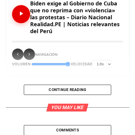
Biden exige al Gobierno de Cuba
que no reprima con «violencia»
las protestas – Diario Nacional
Realidad.PE | Noticias relevantes
del Perú
NAVEGACIÓN
VOLUMEN
VELOCIDAD
CONTINUE READING
El presidente de Estados Unidos, Joe Biden, exigió este
lunes al Gobierno cubano que evite la «violencia» en su
YOU MAY LIKE
«intento de silenciar» las inéditas protestas
antigubernamentales en Cuba, a las que volvió a
expresar todo su apoyo.
COMMENTS