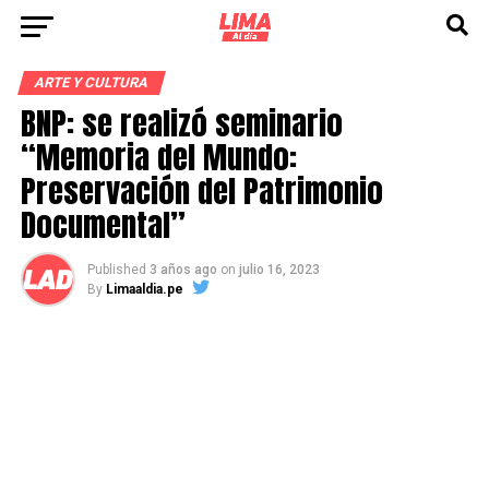
ARTE Y CULTURA
BNP: se realizó seminario
“Memoria del Mundo:
Preservación del Patrimonio
Documental”
Published
3 años ago
on
julio 16, 2023
By
Limaaldia.pe