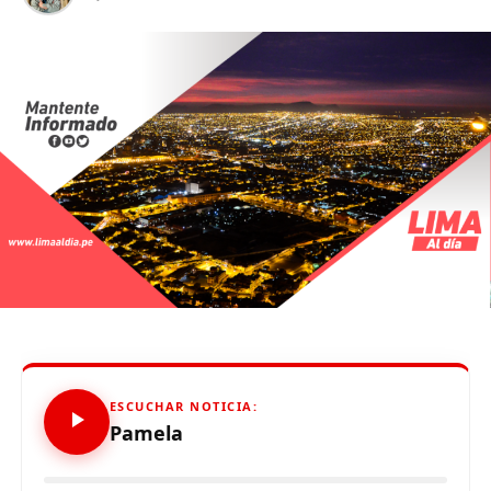
Durante la inauguración, la jefa institucional de la BNP,
Fabiola Vergara, manifestó: “nos encontramos
convencidos de que este seminario incrementará la
conciencia sobre la protección del patrimonio
documental mundial, y la importancia de preservarse,
protegerse y respetar las costumbres de las culturas,
con la finalidad de construir una identidad personal y
colectiva que nos permita situarnos en el mundo”.
También participaron en la ceremonia inaugural María
del Pilar Agapito, secretaria técnica del Comité Memoria
del Mundo Perú, y Roger Cáceres, coordinador del
Equipo de Trabajo de Gestión Cultural, Investigaciones y
Ediciones de la Dirección del Acceso y Promoción de la
Información de la BNP.
ESCUCHAR NOTICIA:
Pamela
MESA 1
Diario El Peruano, de Editora Perú (Periodo 1826-I
Semestre 1868)