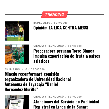
TRENDING
ESPECIALES
5 años ago
Opinión: LA LIGA CONTRA MESSI
CIENCIA Y TECNOLOGÍA
5 años ago
Procesadora peruana Torre Blanca
impulsa exportación de fruta a países
asiáticos
ARTE Y CULTURA
4 años ago
Minedu reconformará comisión
organizadora de Universidad Nacional
Autónoma de Tayacaja “Daniel
Hernández Murillo”
CIENCIA Y TECNOLOGÍA
5 años ago
Atenciones del Servicio de Publicidad
Registral en Línea de la Sunarp