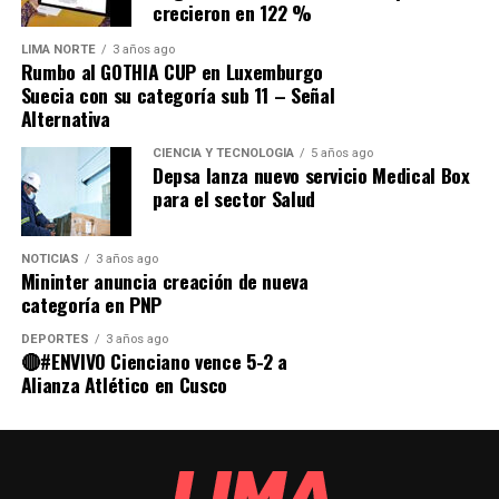
crecieron en 122 %
LIMA NORTE
3 años ago
Rumbo al GOTHIA CUP en Luxemburgo
Suecia con su categoría sub 11 – Señal
Alternativa
CIENCIA Y TECNOLOGÍA
5 años ago
Depsa lanza nuevo servicio Medical Box
para el sector Salud
NOTICIAS
3 años ago
Mininter anuncia creación de nueva
categoría en PNP
DEPORTES
3 años ago
🔴#ENVIVO Cienciano vence 5-2 a
Alianza Atlético en Cusco