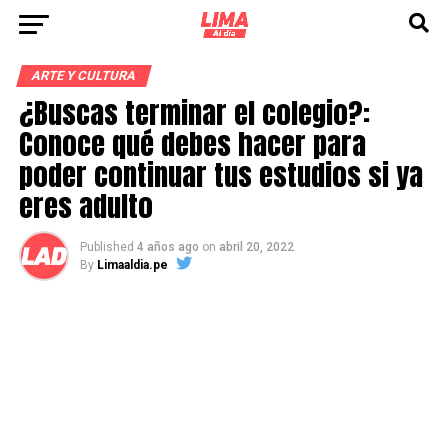
ARTE Y CULTURA
¿Buscas terminar el colegio?:
Conoce qué debes hacer para
poder continuar tus estudios si ya
eres adulto
Published
4 años ago
on
abril 20, 2022
By
Limaaldia.pe