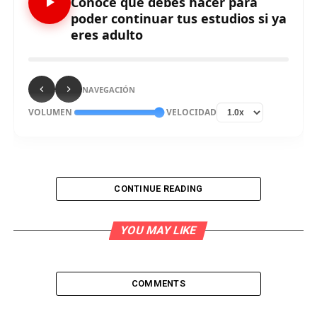
Conoce qué debes hacer para
poder continuar tus estudios si ya
eres adulto
NAVEGACIÓN
VOLUMEN
VELOCIDAD
CONTINUE READING
YOU MAY LIKE
César Dávila, promotor del CEBA César Vallejo,
indica que a través de los Centros de
COMMENTS
Educación Básica Alternativa (CEBA), las