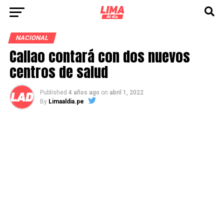
NACIONAL
Callao contará con dos nuevos
centros de salud
Published
4 años ago
on
abril 1, 2022
By
Limaaldia.pe