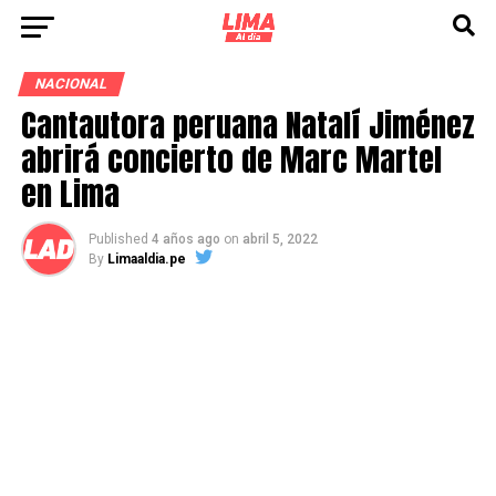
NACIONAL
Cantautora peruana Natalí Jiménez
abrirá concierto de Marc Martel
en Lima
Published
4 años ago
on
abril 5, 2022
By
Limaaldia.pe