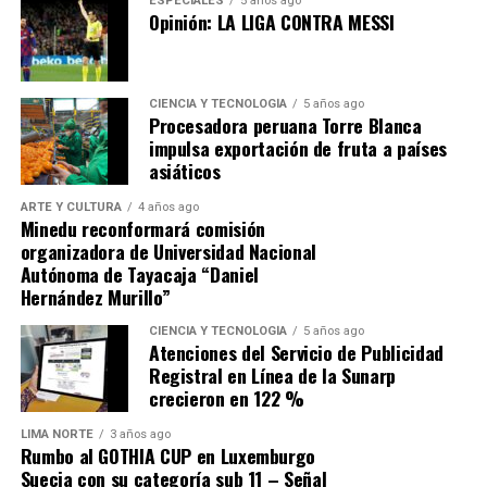
ESPECIALES
5 años ago
Opinión: LA LIGA CONTRA MESSI
El anuncio también generó dudas sobre su viabilidad
financiera. Un análisis de Credicorp Capital alertó que el
conjunto de promesas del nuevo gobierno, entre ellas el
CIENCIA Y TECNOLOGÍA
5 años ago
plan ferroviario, podría representar un impacto
Procesadora peruana Torre Blanca
superior a tres puntos del PBI en los próximos años, en
impulsa exportación de fruta a países
momentos en que las cuentas públicas ya enfrentan
asiáticos
presiones por el mayor gasto corriente. Para la firma,
ARTE Y CULTURA
4 años ago
«hay que abordarlas de manera significativa para
Minedu reconformará comisión
evitar que haya un deterioro importante de las
organizadora de Universidad Nacional
finanzas públicas»
en la próxima década.
Autónoma de Tayacaja “Daniel
Hernández Murillo”
Fuente: Gestión
CIENCIA Y TECNOLOGÍA
5 años ago
Atenciones del Servicio de Publicidad
Comparte esto:
Registral en Línea de la Sunarp
crecieron en 122 %
LIMA NORTE
3 años ago
Rumbo al GOTHIA CUP en Luxemburgo
Suecia con su categoría sub 11 – Señal