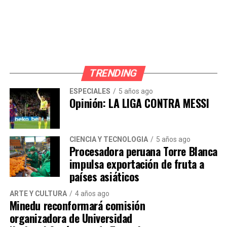
mejoras reales, los vecinos siguen siendo
testigos de eventos festivos en un distrito
que necesita con urgencia limpieza,
mantenimiento y verdadera autoridad.
TRENDING
“El alcalde Hernán Sifuentes solo prefiere
hacer conciertos. Y San Martín de Porres
ESPECIALES
5 años ago
Opinión: LA LIGA CONTRA MESSI
sigue siendo un desastre”, afirmó un vecino
de la zona.
CIENCIA Y TECNOLOGÍA
5 años ago
Otro vecino señaló que están en riesgo de
Procesadora peruana Torre Blanca
impulsa exportación de fruta a
sufrir accidentes por la falta de señalización
países asiáticos
y también temen sufrir asaltos.
ARTE Y CULTURA
4 años ago
Minedu reconformará comisión
“En cualquier momento atropellan a un
organizadora de Universidad
vecino. Encima, no hay iluminación ni