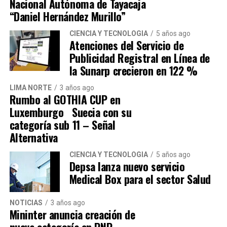
Nacional Autónoma de Tayacaja
vigilancia. Estamos expuestos a que nos
“Daniel Hernández Murillo”
asalten”, agregó
CIENCIA Y TECNOLOGÍA
5 años ago
Atenciones del Servicio de
Hacemos un llamado al alcalde Hernán
Publicidad Registral en Línea de
Sifuentes a que escuche a los vecinos de San
la Sunarp crecieron en 122 %
Martín de Porres y solucione los problemas
LIMA NORTE
3 años ago
que aquejan al distrito.
Rumbo al GOTHIA CUP en
Luxemburgo Suecia con su
categoría sub 11 – Señal
Alternativa
CIENCIA Y TECNOLOGÍA
5 años ago
Depsa lanza nuevo servicio
Medical Box para el sector Salud
Navegación de entradas
NOTICIAS
3 años ago
Mininter anuncia creación de