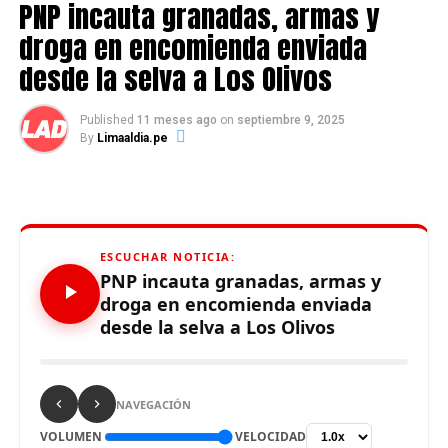
más de 150 miembros y de Perú figura “OIKS Perú”
PNP incauta granadas, armas y
(Organización Internacional de Karate Shotokan).
droga en encomienda enviada
desde la selva a Los Olivos
Source link
Published
11 meses ago
on
septiembre 9, 2025
By
Limaaldia.pe
Comparte esto:
ESCUCHAR NOTICIA:
PNP incauta granadas, armas y
droga en encomienda enviada
desde la selva a Los Olivos
RELATED TOPICS:
UP NEXT
NAVEGACIÓN
24 MIL POLICÍAS GARANTIZARÁN SEGURIDAD ANTE
DENOMINADA “TERCERA TOMA DE LIMA”
VOLUMEN
VELOCIDAD