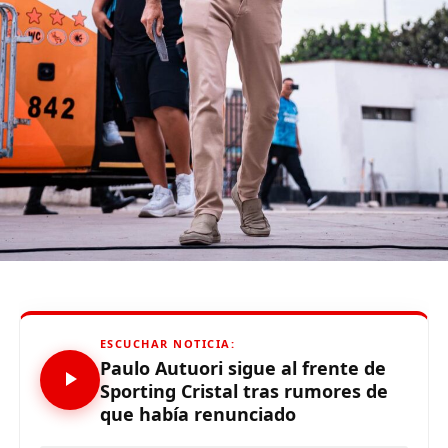
(López, 45′), De la Cruz (Ceballos, 66′), Salinas, Sandoval,
Benites (Tejada, 83′). DT: Gustavo Álvarez.
TA:
Quiroz, Rostaing, Céspedes, Marcos
Gol:
López (86′)
Cienciano (2):
Vargas, Fuentes, Quintana, Recalde,
Romero, Beltrán (Ibáñez, 72′), Sandoval (Durán, 82′),
Estrada, Rinaldi (Carpio, 65′), Ugarriza (Carando, 82′),
Guerrero (Curuchet, 72′). DT: Gerardo Ameli.
TA:
Sandoval, Quintana, Beltrán, Ibáñez, Vargas
Goles:
Ugarriza (25′), Fuentes (60′)
Árbitro:
Jordi Espinoza
Estadio:
Francisco Mendoza Pizarro
ESCUCHAR NOTICIA:
(function(d, s, id) {
Paulo Autuori sigue al frente de
var js, fjs = d.getElementsByTagName(s)[0];
Sporting Cristal tras rumores de
if (d.getElementById(id)) {return;}
que había renunciado
js = d.createElement(s); js.id = id;
js.src = «//connect.facebook.net/es_LA/all.js#xfbml=1»;