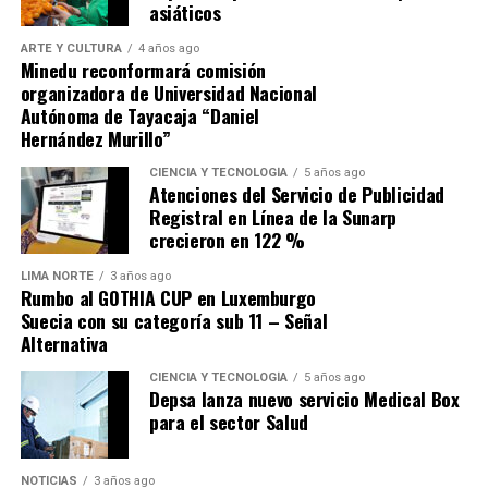
asiáticos
ARTE Y CULTURA
4 años ago
Minedu reconformará comisión
organizadora de Universidad Nacional
Autónoma de Tayacaja “Daniel
Hernández Murillo”
Source link
CIENCIA Y TECNOLOGÍA
5 años ago
Atenciones del Servicio de Publicidad
Comparte esto:
Registral en Línea de la Sunarp
crecieron en 122 %
LIMA NORTE
3 años ago
Rumbo al GOTHIA CUP en Luxemburgo
Suecia con su categoría sub 11 – Señal
Alternativa
CIENCIA Y TECNOLOGÍA
5 años ago
Depsa lanza nuevo servicio Medical Box
para el sector Salud
NOTICIAS
3 años ago