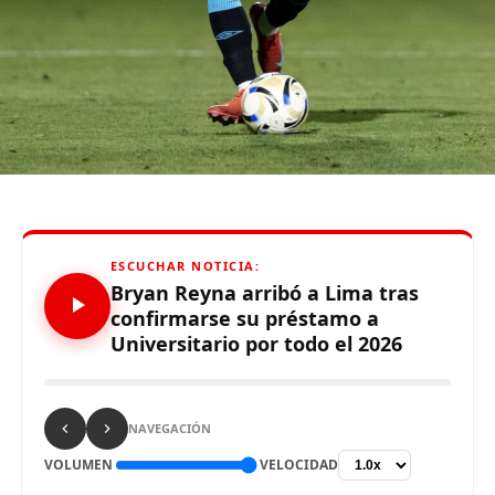
De otro lado, se reportó que supuestos hinchas de
Sporting Cristal realizaron pintas y ciertos daños en los
alrededores del Estadio Alejandro Villanueva – Matute,
durante el partido ante Carabobo por Copa Libertadores
2026. Con este panorama, se abre la posibilidad de que
Alianza Lima no preste nuevamente el recinto deportivo
a los celestes, por lo que se abre una nueva posibilidad
para definir el escenario, para sus tres partidos de local
de la Fase de Grupos..
ESCUCHAR NOTICIA:
Bryan Reyna arribó a Lima tras
confirmarse su préstamo a
Universitario por todo el 2026
Source link
Comparte esto:
NAVEGACIÓN
VOLUMEN
VELOCIDAD