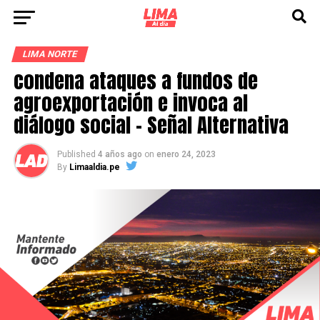
LIMA NORTE
condena ataques a fundos de
agroexportación e invoca al
diálogo social – Señal Alternativa
Published
4 años ago
on
enero 24, 2023
By
Limaaldia.pe