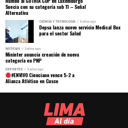
Rumbo al GOTHIA CUP en Luxemburgo
Además de las comunas de Ancón y Ate, los distritos de
Suecia con su categoría sub 11 – Señal
Fuente y resultados completos:
Chorrillos, El Agustino, San Isidro, La Molina y Pueblo
Alternativa
www.pulsomunicipal.com
Libre, no llegan a la ejecución del 40 % del presupuesto
asignado.
CIENCIA Y TECNOLOGÍA
5 años ago
Comparte esto:
Depsa lanza nuevo servicio Medical Box
para el sector Salud
NOTICIAS
3 años ago
Mininter anuncia creación de nueva
categoría en PNP
DEPORTES
3 años ago
#ENVIVO Cienciano vence 5-2 a
Alianza Atlético en Cusco