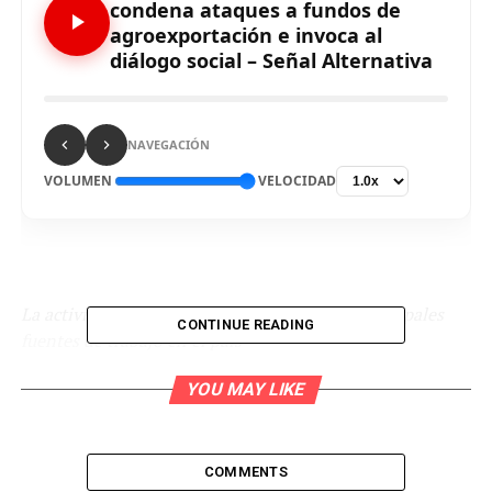
condena ataques a fundos de
agroexportación e invoca al
diálogo social – Señal Alternativa
NAVEGACIÓN
VOLUMEN
VELOCIDAD
La actividad agroexportadora es una de las principales
CONTINUE READING
fuentes de trabajo en el país
El Ministerio de Desarrollo Agrario y Riego (MIDAGRI),
YOU MAY LIKE
condenó los ataques perpetrados por vándalos contra
diversos fundos e instalaciones dedicados a cultivos de
productos de agroexportación, ubicados en la región
COMMENTS