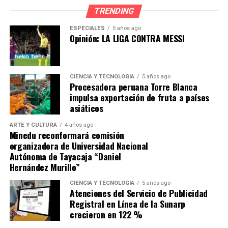
una cultura cívica informada en distintos espacios
TRENDING
académicos y comunitarios.
ESPECIALES
5 años ago
Opinión: LA LIGA CONTRA MESSI
El JEE Lima Oeste 3 destacó que entre los nuevos
espacios institucionales suscritos al Pacto Social figuran
la Universidad San Ignacio de Loyola (USIL), en La
Molina, y la Institución Educativa José María Eguren, en
CIENCIA Y TECNOLOGÍA
5 años ago
Procesadora peruana Torre Blanca
Barranco, cuyos aliados se comprometen a difundir
impulsa exportación de fruta a países
información electoral verificada a través de sus
asiáticos
plataformas y entornos institucionales, ampliando el
alcance del Programa Voto Informado rumbo a las EG
ARTE Y CULTURA
4 años ago
Minedu reconformará comisión
2026.
organizadora de Universidad Nacional
Autónoma de Tayacaja “Daniel
Hernández Murillo”
CIENCIA Y TECNOLOGÍA
5 años ago
Atenciones del Servicio de Publicidad
Registral en Línea de la Sunarp
crecieron en 122 %