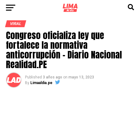
VIRAL
Congreso oficializa ley que
fortalece la normativa
anticorrupción – Diario Nacional
Realidad.PE
Published
3 años ago
on
mayo 13, 2023
By
Limaaldia.pe