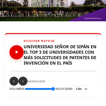
Source link
Comparte esto:
ESCUCHAR NOTICIA:
UNIVERSIDAD SEÑOR DE SIPÁN EN
EL TOP 3 DE UNIVERSIDADES CON
MÁS SOLICITUDES DE PATENTES DE
INVENCIÓN EN EL PAÍS
RELATED TOPICS:
UP NEXT
Gobierno designa a José Aguilar Reátegui como nuevo
presidente de la ATU – Diario Nacional Realidad.PE
NAVEGACIÓN
VOLUMEN
VELOCIDAD
DON'T MISS
Día de la Madre: ¿cómo prevenir y reducir el riesgo de
contraer cáncer de mama? – Diario Nacional
Realidad.PE