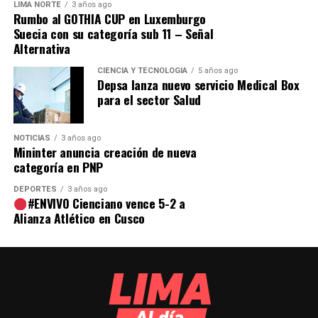
LIMA NORTE
3 años ago
Rumbo al GOTHIA CUP en Luxemburgo
Suecia con su categoría sub 11 – Señal
Alternativa
CIENCIA Y TECNOLOGÍA
5 años ago
Depsa lanza nuevo servicio Medical Box
para el sector Salud
NOTICIAS
3 años ago
Mininter anuncia creación de nueva
categoría en PNP
DEPORTES
3 años ago
El organismo electoral informó que continuará
#ENVIVO Cienciano vence 5-2 a
impulsando la suscripción de nuevos pactos sociales en
Alianza Atlético en Cusco
coordinación con instituciones públicas, privadas y
organizaciones comunitarias, con el fin de fortalecer la
red de aliados y asegurar que más ciudadanos accedan a
información oficial, clara y oportuna para el proceso
electoral.