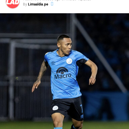
By
Limaaldia.pe
La información señala que Autuori se mantiene al
mando del primer equipo celeste, con miras al partido
de este domingo ante Sport Boys de local, por la sétima
fecha del Torneo Apertura de la Liga 1. Eso sí, expresó
su molestia a la interna ante el rendimiento que
tuvieron los jugadores a lo largo del partido ante los
venezolanos.
Paulo Autuori, expresó su malestar en la conferencia de
prensa tras la clasificación a la fase de grupos por el mal
desempeño del equipo, señalando incluso, que no
merecieron haber superado de fase.
“Se pasa para otra
fase, excelente,
para el club es bueno pero lo que
nosotros jugamos hoy día no era para pasar
.
Esto es
muy corto para nosotros,
el equipo no puede tener un
partido como local, tener una ventaja y hacer el primer
tiempo qu
e
hizo
”
,
enfatizó el técnico.