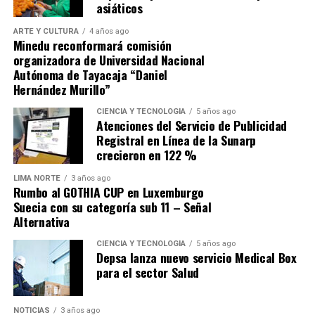
asiáticos
ARTE Y CULTURA
4 años ago
Minedu reconformará comisión
organizadora de Universidad Nacional
Autónoma de Tayacaja “Daniel
Hernández Murillo”
Source link
CIENCIA Y TECNOLOGÍA
5 años ago
Atenciones del Servicio de Publicidad
Comparte esto:
Registral en Línea de la Sunarp
crecieron en 122 %
LIMA NORTE
3 años ago
Rumbo al GOTHIA CUP en Luxemburgo
Suecia con su categoría sub 11 – Señal
Alternativa
CIENCIA Y TECNOLOGÍA
5 años ago
Depsa lanza nuevo servicio Medical Box
para el sector Salud
NOTICIAS
3 años ago