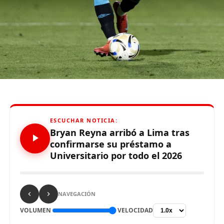
De otro lado, se reportó que supuestos hinchas de
Sporting Cristal realizaron pintas y ciertos daños en los
alrededores del Estadio Alejandro Villanueva – Matute,
durante el partido ante Carabobo por Copa Libertadores
2026. Con este panorama, se abre la posibilidad de que
Alianza Lima no preste nuevamente el recinto deportivo
a los celestes, por lo que se abre una nueva posibilidad
para definir el escenario, para sus tres partidos de local
de la Fase de Grupos..
ESCUCHAR NOTICIA:
Bryan Reyna arribó a Lima tras
confirmarse su préstamo a
Universitario por todo el 2026
Source link
Comparte esto:
NAVEGACIÓN
VOLUMEN
VELOCIDAD