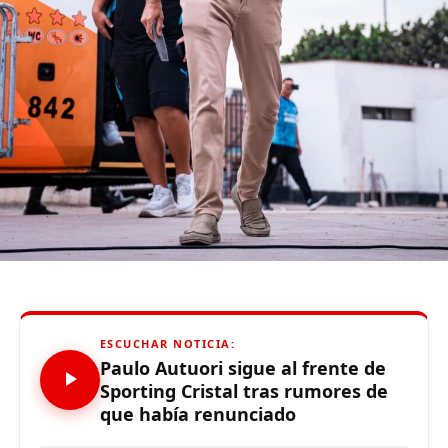
RELATED TOPICS:
UP NEXT
Tras idas y venidas: Partido entre Cristal y Flamengo sí
se jugará
DON'T MISS
IPD anunció la cancelación del partido entre Sporting
Cristal y Flamengo por la Copa Libertadores
Limaaldia.pe
Mantente informado con Limaaldia.pe
ESCUCHAR NOTICIA:
Paulo Autuori sigue al frente de
Sporting Cristal tras rumores de
que había renunciado