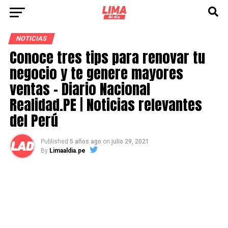
NOTICIAS
Conoce tres tips para renovar tu
negocio y te genere mayores
ventas – Diario Nacional
Realidad.PE | Noticias relevantes
del Perú
Published
5 años ago
on
julio 29, 2021
By
Limaaldia.pe