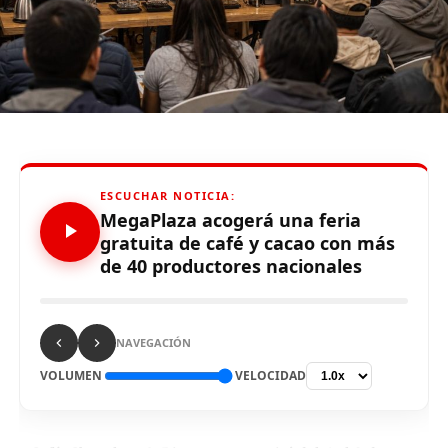
Este tipo de servicio de entrega del producto o servicio
al domicilio u oficina del cliente presenta un rápido
crecimiento, porque ofrecer esta opción impulsa el
deseo de compra por la inmediatez y seguridad sanitaria
que representa.
ESCUCHAR NOTICIA:
Source link
MegaPlaza acogerá una feria
gratuita de café y cacao con más
de 40 productores nacionales
Comparte esto:
NAVEGACIÓN
VOLUMEN
VELOCIDAD