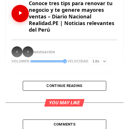
Conoce tres tips para renovar tu
negocio y te genere mayores
ventas – Diario Nacional
Realidad.PE | Noticias relevantes
del Perú
NAVEGACIÓN
VOLUMEN
VELOCIDAD
CONTINUE READING
YOU MAY LIKE
La campaña de Fiestas Patrias es una de las más
importantes del año para los emprendedores, por el
incremento en el consumo de los peruanos a raíz del
COMMENTS