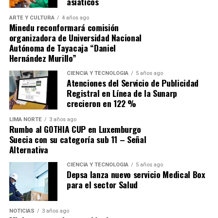
asiáticos
presiones por el mayor gasto corriente. Para la firma,
ARTE Y CULTURA
4 años ago
«hay que abordarlas de manera significativa para
Minedu reconformará comisión
evitar que haya un deterioro importante de las
organizadora de Universidad Nacional
finanzas públicas»
en la próxima década.
Autónoma de Tayacaja “Daniel
Hernández Murillo”
Fuente: Gestión
CIENCIA Y TECNOLOGÍA
5 años ago
Atenciones del Servicio de Publicidad
Comparte esto:
Registral en Línea de la Sunarp
crecieron en 122 %
LIMA NORTE
3 años ago
Rumbo al GOTHIA CUP en Luxemburgo
Suecia con su categoría sub 11 – Señal
Alternativa
CIENCIA Y TECNOLOGÍA
5 años ago
Depsa lanza nuevo servicio Medical Box
para el sector Salud
NOTICIAS
3 años ago