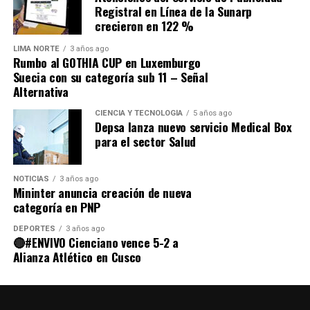
Multisectorial del Gobierno, reforzando el compromiso
Registral en Línea de la Sunarp
de EsSalud con la salud de la niñez peruana.
crecieron en 122 %
Un compromiso con la infancia
LIMA NORTE
3 años ago
Rumbo al GOTHIA CUP en Luxemburgo
Suecia con su categoría sub 11 – Señal
Con el liderazgo de gerentes y directores en todas sus
Alternativa
redes, EsSalud reafirma su compromiso de garantizar
que cada niño asegurado reciba atención oportuna, los
CIENCIA Y TECNOLOGÍA
5 años ago
Depsa lanza nuevo servicio Medical Box
insumos adecuados y un acompañamiento constante
para el sector Salud
para que crezca sano y fuerte.
NOTICIAS
3 años ago
Mininter anuncia creación de nueva
categoría en PNP
Source link
DEPORTES
3 años ago
Comparte esto:
🔴#ENVIVO Cienciano vence 5-2 a
Alianza Atlético en Cusco