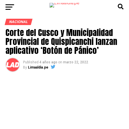
NACIONAL
Corte del Cusco y Municipalidad
Provincial de Quispicanchi lanzan
aplicativo ‘Botón de Pánico’
Published
4 años ago
on
marzo 22, 2022
By
Limaaldia.pe