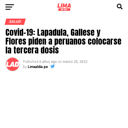
SALUD
Covid-19: Lapadula, Gallese y
Flores piden a peruanos colocarse
la tercera dosis
Published
4 años ago
on
marzo 25, 2022
By
Limaaldia.pe