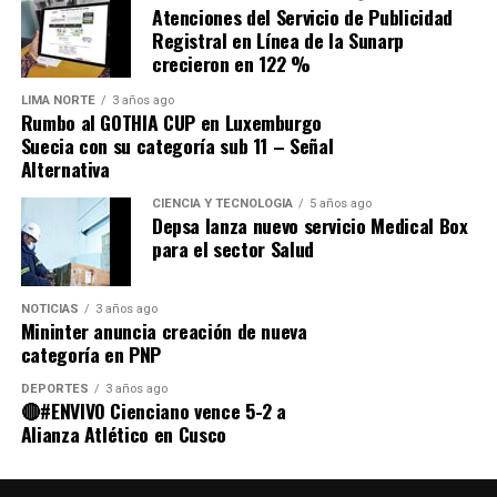
Atenciones del Servicio de Publicidad
Multisectorial del Gobierno, reforzando el compromiso
Registral en Línea de la Sunarp
de EsSalud con la salud de la niñez peruana.
crecieron en 122 %
Un compromiso con la infancia
LIMA NORTE
3 años ago
Rumbo al GOTHIA CUP en Luxemburgo
Suecia con su categoría sub 11 – Señal
Con el liderazgo de gerentes y directores en todas sus
Alternativa
redes, EsSalud reafirma su compromiso de garantizar
que cada niño asegurado reciba atención oportuna, los
CIENCIA Y TECNOLOGÍA
5 años ago
Depsa lanza nuevo servicio Medical Box
insumos adecuados y un acompañamiento constante
para el sector Salud
para que crezca sano y fuerte.
NOTICIAS
3 años ago
Mininter anuncia creación de nueva
categoría en PNP
Source link
DEPORTES
3 años ago
Comparte esto:
🔴#ENVIVO Cienciano vence 5-2 a
Alianza Atlético en Cusco