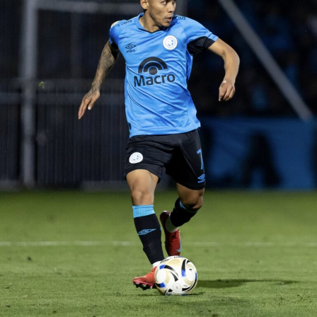
venezolanos.
Paulo Autuori, expresó su malestar en la conferencia de
prensa tras la clasificación a la fase de grupos por el mal
desempeño del equipo, señalando incluso, que no
merecieron haber superado de fase.
“Se pasa para otra
fase, excelente,
para el club es bueno pero lo que
nosotros jugamos hoy día no era para pasar
.
Esto es
muy corto para nosotros,
el equipo no puede tener un
partido como local, tener una ventaja y hacer el primer
tiempo qu
e
hizo
”
,
enfatizó el técnico.
De otro lado, se reportó que supuestos hinchas de
Sporting Cristal realizaron pintas y ciertos daños en los
alrededores del Estadio Alejandro Villanueva – Matute,
durante el partido ante Carabobo por Copa Libertadores
2026. Con este panorama, se abre la posibilidad de que
Alianza Lima no preste nuevamente el recinto deportivo
a los celestes, por lo que se abre una nueva posibilidad