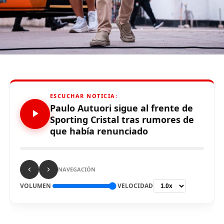
js = d.createElement(s); js.id = id;
js.src = «//connect.facebook.net/es_LA/all.js#xfbml=1»;
fjs.parentNode.insertBefore(js, fjs);
}(document, «script», «facebook-jssdk»));
Source link
ESCUCHAR NOTICIA:
Paulo Autuori sigue al frente de
Comparte esto:
Sporting Cristal tras rumores de
que había renunciado
NAVEGACIÓN
VOLUMEN
VELOCIDAD
RELATED TOPICS:
UP NEXT