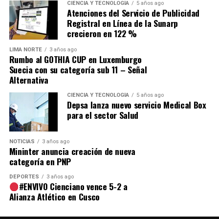
CIENCIA Y TECNOLOGÍA
5 años ago
Atenciones del Servicio de Publicidad
Comparte esto:
Registral en Línea de la Sunarp
crecieron en 122 %
LIMA NORTE
3 años ago
Rumbo al GOTHIA CUP en Luxemburgo
Suecia con su categoría sub 11 – Señal
Alternativa
CIENCIA Y TECNOLOGÍA
5 años ago
Depsa lanza nuevo servicio Medical Box
para el sector Salud
NOTICIAS
3 años ago
Mininter anuncia creación de nueva
categoría en PNP
DEPORTES
3 años ago
#ENVIVO Cienciano vence 5-2 a
Alianza Atlético en Cusco