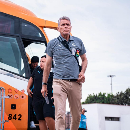
11. Wílder Cartagena
12. Christian Cueva
13. Yoshimar Yotún
14.Christofer Gonzáles
15. Sergio Peña
16. Raziel García
17. André Carrillo
18. Aldo Corzo
19. Anderson Santamaría
20. Gabriel Costa
21. Paolo Guerrero
22.Gianluca Lapadula
23. Raúl Ruidíaz
24. Edison Flores
(function(d, s, id) {
var js, fjs = d.getElementsByTagName(s)[0];
if (d.getElementById(id)) {return;}