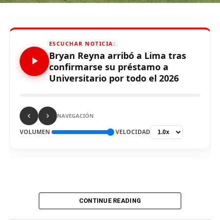
para definir el escenario, para sus tres partidos de local
de la Fase de Grupos..
ESCUCHAR NOTICIA:
Bryan Reyna arribó a Lima tras
confirmarse su préstamo a
Universitario por todo el 2026
Source link
Comparte esto:
NAVEGACIÓN
VOLUMEN
VELOCIDAD
CONTINUE READING
De vuelta al país. El delantero Bryan Reyna arribó hoy a