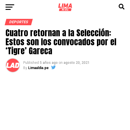
DEPORTES
Cuatro retornan a la Selección:
Estos son los convocados por el
‘Tigre’ Gareca
Published
5 años ago
on
agosto 20, 2021
By
Limaaldia.pe