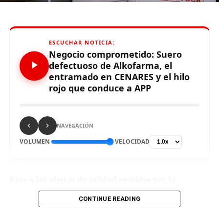
Limaaldia.pe
ESCUCHAR NOTICIA:
Mantente informado con Limaaldia.pe
Negocio comprometido: Suero
defectuoso de Alkofarma, el
entramado en CENARES y el hilo
rojo que conduce a APP
NAVEGACIÓN
VOLUMEN
VELOCIDAD
Pese a las alertas de calidad emitidas por la
DIGEMID sobre un suero de procedencia china,
CONTINUE READING
CENARES otorgó a Alkofarma una ampliación
contractual por S/ 7,660,872.00 millones adicionales,