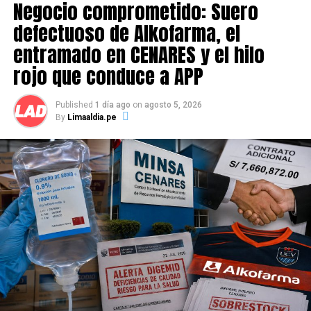
Negocio comprometido: Suero
Source link
defectuoso de Alkofarma, el
entramado en CENARES y el hilo
Comparte esto:
rojo que conduce a APP
Published
1 día ago
on
agosto 5, 2026
By
Limaaldia.pe
RELATED TOPICS:
UP NEXT
Incautan 600 kilos de cocaína en 39 mochilas en el
VRAEM
DON'T MISS
Joven madre muere tras hacerse liposucción en centro
de masajes