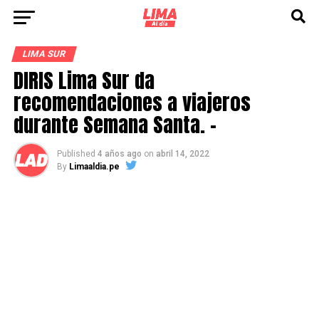
LIMA SUR
DIRIS Lima Sur da
recomendaciones a viajeros
durante Semana Santa. –
Published
4 años ago
on
abril 14, 2022
By
Limaaldia.pe