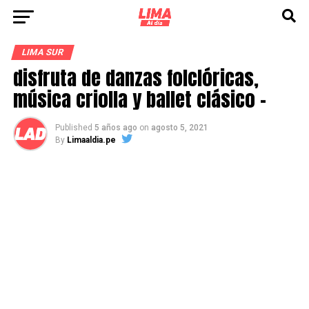
LIMA SUR
disfruta de danzas folclóricas,
música criolla y ballet clásico –
Published
5 años ago
on
agosto 5, 2021
By
Limaaldia.pe