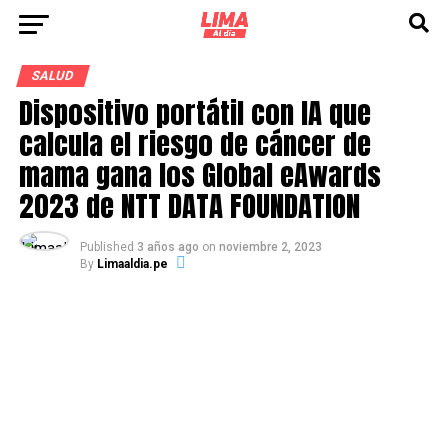
SALUD
Dispositivo portátil con IA que
calcula el riesgo de cáncer de
mama gana los Global eAwards
2023 de NTT DATA FOUNDATION
Published
3 años ago
on
noviembre 2, 2023
By
Limaaldia.pe