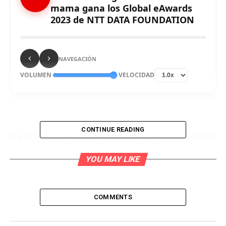
mama gana los Global eAwards
2023 de NTT DATA FOUNDATION
NAVEGACIÓN
VOLUMEN
VELOCIDAD
CONTINUE READING
Soy Julieta, una startup colombiana que ha desarrollado
un dispositivo portátil que usa la Inteligencia Artificial
YOU MAY LIKE
(IA) para identificar el riesgo de desarrollar cáncer de
mama, se consagró como el ganador de los Global
eAwards 2023 de
NTT DATA FOUNDATION
.
COMMENTS
El emprendimiento, fundado por Valentina Agudelo y
Cristina García, ha obtenido el premio de 100 mil euros