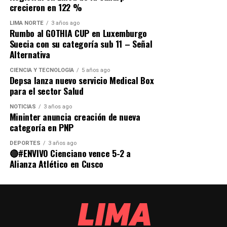
anemia, su futuro depende de ti!”, se alinea con el Plan
crecieron en 122 %
Multisectorial del Gobierno, reforzando el compromiso
DON'T MISS
Federación Médica Peruana y FENUTSSA respaldan el
de EsSalud con la salud de la niñez peruana.
LIMA NORTE
3 años ago
Rumbo al GOTHIA CUP en Luxemburgo
incremento salarial en el sector Salud
Suecia con su categoría sub 11 – Señal
Un compromiso con la infancia
Alternativa
Con el liderazgo de gerentes y directores en todas sus
Limaaldia.pe
CIENCIA Y TECNOLOGÍA
5 años ago
Depsa lanza nuevo servicio Medical Box
redes, EsSalud reafirma su compromiso de garantizar
para el sector Salud
que cada niño asegurado reciba atención oportuna, los
Mantente informado con Limaaldia.pe
insumos adecuados y un acompañamiento constante
NOTICIAS
3 años ago
Mininter anuncia creación de nueva
para que crezca sano y fuerte.
categoría en PNP
DEPORTES
3 años ago
🔴#ENVIVO Cienciano vence 5-2 a
Alianza Atlético en Cusco
Source link
Comparte esto: