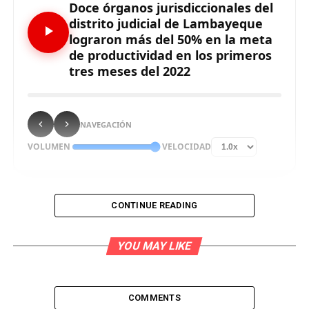
Doce órganos jurisdiccionales del
distrito judicial de Lambayeque
lograron más del 50% en la meta
de productividad en los primeros
tres meses del 2022
NAVEGACIÓN
VOLUMEN
VELOCIDAD
CONTINUE READING
Doce órganos jurisdiccionales de la Corte Superior de
Justicia de Lambayeque superaron el 50% de su meta de
YOU MAY LIKE
productividad en los primeros tres meses del año 2022,
así lo confirmó el ingeniero José Tuñoque Silva al
presidente Juan Riquelme Guillermo Piscoya, en reciente
COMMENTS