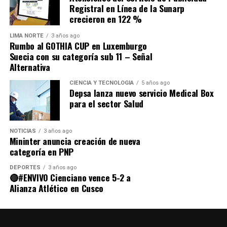
H2: La mejor universidad del Perú
Registral en Línea de la Sunarp
crecieron en 122 %
para estudiar maestrías, UNIR
LIMA NORTE
3 años ago
Rumbo al GOTHIA CUP en Luxemburgo
La Universidad Internacional de La Rioja (UNIR) es una
Suecia con su categoría sub 11 – Señal
opción destacada para estudiar maestrías en línea en
Alternativa
Perú.
CIENCIA Y TECNOLOGÍA
5 años ago
Depsa lanza nuevo servicio Medical Box
Esta universidad cuenta con una amplia
oferta de
para el sector Salud
programas de maestría
en diversas áreas, como
Educación, Psicología, Derecho, Ingeniería y
Administración de Empresas.
NOTICIAS
3 años ago
Mininter anuncia creación de nueva
categoría en PNP
Además, la UNIR cuenta con una
metodología de
enseñanza innovadora
y un cuerpo docente de alta
DEPORTES
3 años ago
calidad.
🔴#ENVIVO Cienciano vence 5-2 a
Alianza Atlético en Cusco
Universidad Internacional de La Rioja
en Perú