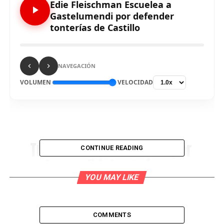
Edie Fleischman Escuelea a
Gastelumendi por defender
tonterías de Castillo
NAVEGACIÓN
VOLUMEN
VELOCIDAD
Tú elector que votaste por
CONTINUE READING
este candidato, ¿cómo
harás para explicárselo a
YOU MAY LIKE
tus hijos o a gente
medianamente inteligente
COMMENTS