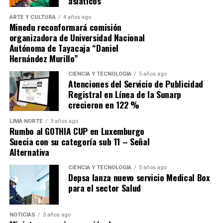
asiáticos
ARTE Y CULTURA
4 años ago
Minedu reconformará comisión
organizadora de Universidad Nacional
Autónoma de Tayacaja “Daniel
Hernández Murillo”
CIENCIA Y TECNOLOGÍA
5 años ago
Atenciones del Servicio de Publicidad
Y con frases como: “Ganémosle a la dictadura de los
Registral en Línea de la Sunarp
eternos candidatos del distrito”, “Con corazón todo sale
crecieron en 122 %
mejor”, “Alcaldes sin investigaciones fiscales”, entre
otras, ha logrado calar en las preferencias sumado a que
LIMA NORTE
3 años ago
Rumbo al GOTHIA CUP en Luxemburgo
sus 18 años de experiencia y trayectoria en la cultura y
Suecia con su categoría sub 11 – Señal
en la gestión pública lo avalan. Libros publicados con
Alternativa
ediciones agotadas, premios literarios obtenidos y
CIENCIA Y TECNOLOGÍA
5 años ago
ganador también del plan de incentivos del Ministerio
Depsa lanza nuevo servicio Medical Box
de Economía y Finanzas. Ha sido Subgerente, Gerente de
para el sector Salud
Administración Tributaria, Gerente Municipal y Regidor
Metropolitano de Lima. Capacitado en Harvard y
NOTICIAS
3 años ago
Catalunya, sin antecedentes penales ni judiciales. A no