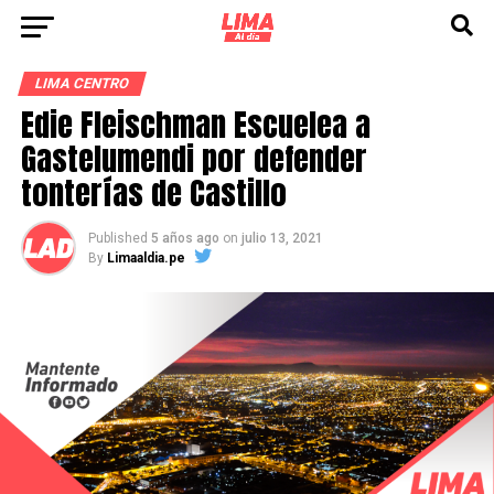
LIMA CENTRO
Edie Fleischman Escuelea a
Gastelumendi por defender
tonterías de Castillo
Published
5 años ago
on
julio 13, 2021
By
Limaaldia.pe