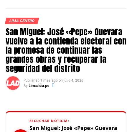
de tu entorno?
Realmente 🤦🏻‍♂️
https://t.co/m6gyWFy9IK
LIMA CENTRO
San Miguel: José «Pepe» Guevara
vuelve a la contienda electoral con
— EDDIE FLEISCHMAN
la promesa de continuar las
(@E_FLEISCHMAN)
July 12,
grandes obras y recuperar la
2021
seguridad del distrito
Published
1 mes ago
on
julio 4, 2026
By
Limaaldia.pe
Source link
ESCUCHAR NOTICIA:
San Miguel: José «Pepe» Guevara