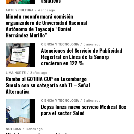
asiáticos
presiones por el mayor gasto corriente. Para la firma,
ARTE Y CULTURA
4 años ago
«hay que abordarlas de manera significativa para
Minedu reconformará comisión
evitar que haya un deterioro importante de las
organizadora de Universidad Nacional
finanzas públicas»
en la próxima década.
Autónoma de Tayacaja “Daniel
Hernández Murillo”
Fuente: Gestión
CIENCIA Y TECNOLOGÍA
5 años ago
Atenciones del Servicio de Publicidad
Comparte esto:
Registral en Línea de la Sunarp
crecieron en 122 %
LIMA NORTE
3 años ago
Rumbo al GOTHIA CUP en Luxemburgo
Suecia con su categoría sub 11 – Señal
Alternativa
CIENCIA Y TECNOLOGÍA
5 años ago
Depsa lanza nuevo servicio Medical Box
para el sector Salud
NOTICIAS
3 años ago