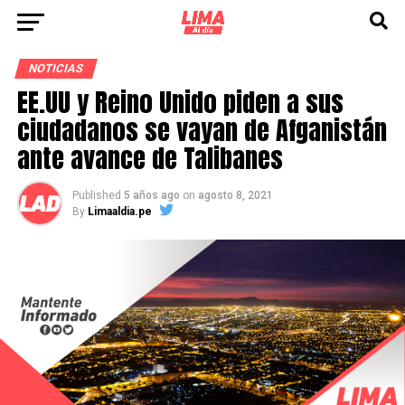
NOTICIAS
EE.UU y Reino Unido piden a sus
ciudadanos se vayan de Afganistán
ante avance de Talibanes
Published
5 años ago
on
agosto 8, 2021
By
Limaaldia.pe