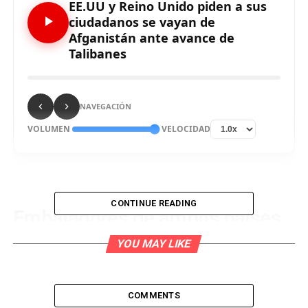
EE.UU y Reino Unido piden a sus
ciudadanos se vayan de
Afganistán ante avance de
Talibanes
NAVEGACIÓN
VOLUMEN
VELOCIDAD
CONTINUE READING
Embajadores de ambos países
hicieron esta demanda, luego de
YOU MAY LIKE
que insurgentes tomaron la
segunda ciudad más importante
COMMENTS