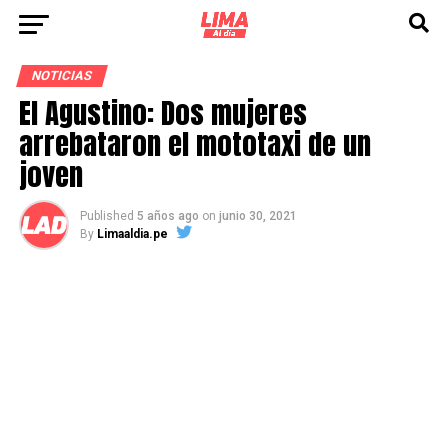
NOTICIAS
El Agustino: Dos mujeres
arrebataron el mototaxi de un
joven
Published
5 años ago
on
junio 30, 2021
By
Limaaldia.pe