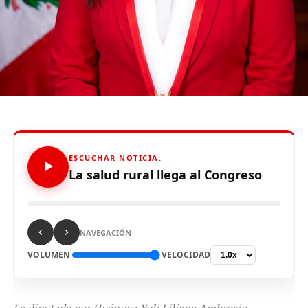
Finalmente, el joven invoca a la
Policía Nacional del
Perú (
PNP
)
, que puedan ubicar el paradero de las
mujeres, pero sobre todo recuperar su vehículo, debido
a que es su herramienta de trabajo y con ello apoya a su
familia.
Source link
ESCUCHAR NOTICIA:
La salud rural llega al Congreso
Comparte esto:
NAVEGACIÓN
VOLUMEN
VELOCIDAD