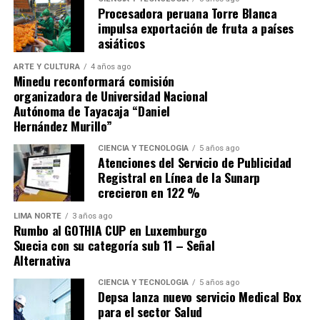
competitiva» por más de s/ 31
Procesadora peruana Torre Blanca
impulsa exportación de fruta a países
millones
asiáticos
ARTE Y CULTURA
4 años ago
En setiembre de 2025, CENARES convocó el proceso no
Minedu reconformará comisión
competitivo (Contratación Directa N.° 22-2025-
organizadora de Universidad Nacional
Autónoma de Tayacaja “Daniel
CENARES/MINSA) para la adquisición de
7,176,336
Hernández Murillo”
unidades de Cloruro de Sodio de 1Lt.
; el contrato N.°
313-2025-CENARES/MINSA fue otorgado
CIENCIA Y TECNOLOGÍA
5 años ago
Atenciones del Servicio de Publicidad
a
ALKOFARMA E.I.R.L.
por un monto de
S/
Registral en Línea de la Sunarp
31,217,061.60
(a S/ 4.35 por unidad). El producto
crecieron en 122 %
suministrado no era de origen peruano, sino importado
de China del fabricante
Shijiazhuang N°4 Pharmaceutical
LIMA NORTE
3 años ago
Rumbo al GOTHIA CUP en Luxemburgo
Co., Ltd.
con Registro Sanitario EE-13689.
Suecia con su categoría sub 11 – Señal
Alternativa
2. La alerta de DIGEMID que el
CIENCIA Y TECNOLOGÍA
5 años ago
Depsa lanza nuevo servicio Medical Box
para el sector Salud