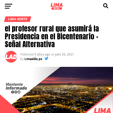
LIMA NORTE
el profesor rural que asumirá la
Presidencia en el Bicentenario –
Señal Alternativa
Published
5 años ago
on
julio 20, 2021
By
Limaaldia.pe