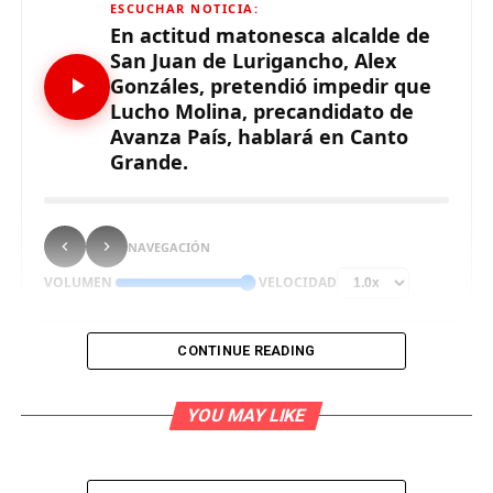
ESCUCHAR NOTICIA:
En actitud matonesca alcalde de
San Juan de Lurigancho, Alex
Gonzáles, pretendió impedir que
Lucho Molina, precandidato de
Avanza País, hablará en Canto
Grande.
NAVEGACIÓN
VOLUMEN
VELOCIDAD
CONTINUE READING
En actitud matonesca y antidemocrática, Alex Gonzáles,
YOU MAY LIKE
alcalde de San Juan de Lurigancho, pretendió boicotear
la presentación en Canto Grande de Lucho Molina,