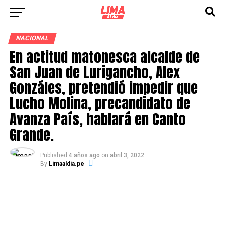
NACIONAL
En actitud matonesca alcalde de
San Juan de Lurigancho, Alex
Gonzáles, pretendió impedir que
Lucho Molina, precandidato de
Avanza País, hablará en Canto
Grande.
Published
4 años ago
on
abril 3, 2022
By
Limaaldia.pe