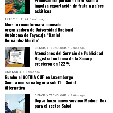
Procesadora peruana Torre Blanca
impulsa exportación de fruta a países
asiáticos
La batalla también evidenció la importancia de la
geografía andina, pues la altitud y las condiciones del
ARTE Y CULTURA
4 años ago
terreno influyeron en el desarrollo del enfrentamiento.
Minedu reconformará comisión
organizadora de Universidad Nacional
El triunfo fue celebrado como un símbolo de unidad
Autónoma de Tayacaja “Daniel
Hernández Murillo”
continental, ya que soldados de distintos países
lucharon juntos por la independencia del Perú y la
CIENCIA Y TECNOLOGÍA
5 años ago
libertad de Sudamérica.
Atenciones del Servicio de Publicidad
Registral en Línea de la Sunarp
Tras Junín, Bolívar reorganizó sus fuerzas y preparó la
crecieron en 122 %
ofensiva definitiva que culminaría en la Batalla de
LIMA NORTE
3 años ago
Ayacucho, el 9 de diciembre de 1824, sellando la
Rumbo al GOTHIA CUP en Luxemburgo
independencia.
Suecia con su categoría sub 11 – Señal
Alternativa
La memoria de Junín quedó grabada en la historia
CIENCIA Y TECNOLOGÍA
5 años ago
nacional como un ejemplo de valentía y estrategia,
Depsa lanza nuevo servicio Medical Box
donde la caballería patriota se convirtió en
para el sector Salud
protagonista.